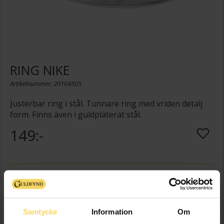
RING NIKE
Artikelnummer: 20164505
Justerbar ring i stål. Tunnare ring med vriden detalj
form. Finns även i guldpläterat stål.
149:-
STORLEKSGUIDE
Presentinslagning
+
29:-
Samtycke
Information
Om