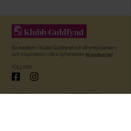
Bli medlem i Klubb Guldfynd och få erbjudanden
och inspiration i våra nyhetsbrev
.
Bli medlem här
!
FÖLJ OSS
HANDLA
KUNDSERVICE
Inför bröllopet
Hitta butik
Ringar
Kundtjänst
Örhängen
Smyckesförsäkringar
Halsband
Klubb Guldfynd
Armband
Sälj ditt byrålådsguld