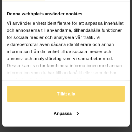
LÄGG I VARUKORGEN
Denna webbplats använder cookies
Lagervara - Leveranstid 2-5 arbetsdagar. Öppet köp i 30 dagar vid
onlineköp.
Vi använder enhetsidentifierare för att anpassa innehållet
och annonserna till användarna, tillhandahålla funktioner
Info
för sociala medier och analysera vår trafik. Vi
vidarebefordrar även sådana identifierare och annan
Varumärke
Goddess
information från din enhet till de sociala medier och
annons- och analysföretag som vi samarbetar med.
Dessa kan i sin tur kombinera informationen med annan
information som du har tillhandahållit eller som de har
samlat in när du har använt deras tjänster.
ANDRA KÖPTE ÄVEN
Tillåt alla
Anpassa