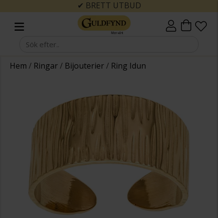
✔ BRETT UTBUD
Hem
/
Ringar
/
Bijouterier
/
Ring Idun