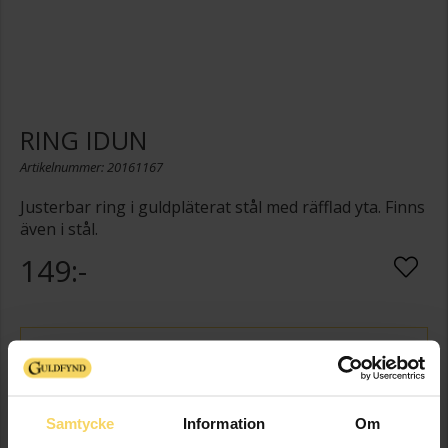
RING IDUN
Artikelnummer: 20161167
Justerbar ring i guldpläterat stål med räfflad yta. Finns
även i stål.
149:-
STORLEKSGUIDE
Presentinslagning
+
29:-
Samtycke
Information
Om