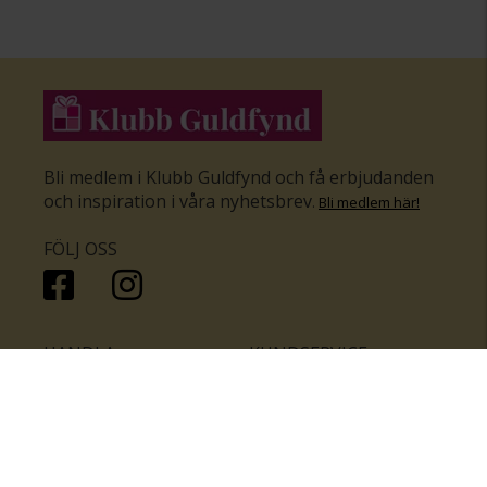
Bli medlem i Klubb Guldfynd och få erbjudanden
och inspiration i våra nyhetsbrev
.
Bli medlem här
!
FÖLJ OSS
HANDLA
KUNDSERVICE
Inför bröllopet
Hitta butik
Ringar
Kundtjänst
Örhängen
Smyckesförsäkringar
Halsband
Klubb Guldfynd
Armband
Sälj ditt byrålådsguld