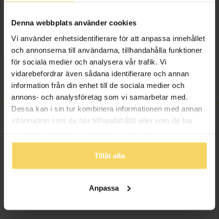
LÄGG I VARUKORGEN
Denna webbplats använder cookies
Lagervara - Leveranstid 2-5 arbetsdagar. Öppet köp i 30 dagar vid
onlineköp.
Vi använder enhetsidentifierare för att anpassa innehållet
och annonserna till användarna, tillhandahålla funktioner
Info
för sociala medier och analysera vår trafik. Vi
vidarebefordrar även sådana identifierare och annan
Varumärke
Goddess
information från din enhet till de sociala medier och
annons- och analysföretag som vi samarbetar med.
Dessa kan i sin tur kombinera informationen med annan
information som du har tillhandahållit eller som de har
samlat in när du har använt deras tjänster.
ANDRA KÖPTE ÄVEN
Tillåt alla
Anpassa