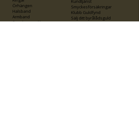
Kundtjänst
Örhängen
Smyckesförsäkringar
Halsband
Klubb Guldfynd
Armband
Sälj ditt byrålådsguld
Smycken med kors
Kontakta oss
Varumärken
Guide för kedjor
Presentkort
KOLLA ÄVEN IN
FÖRETAGSINFO
Om Guldfynd
Våra tävlingar
Vårt företagsansvar
Rosa Bandet
Integritetspolicy
BingoLotto
Jobba hos Guldfynd
Guldlotten
Affiliates
Graverbara artiklar
Guldfynd sponsrar
Öronhåltagning
Inspiration
Vi
💛 Återvunnet