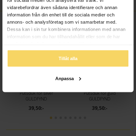
långvarigt resultat
vidarebefordrar även sådana identifierare och annan
information från din enhet till de sociala medier och
FINNS OCKSÅ SOM
annons- och analysföretag som vi samarbetar med.
Dessa kan i sin tur kombinera informationen med annan
information som du har tillhandahållit eller som de har
samlat in när du har använt deras tjänster.
Tillåt alla
Anpassa
Putsduk för silver
Putsduk för guld
GULDFYND
GULDFYND
39,50:-
39,50:-