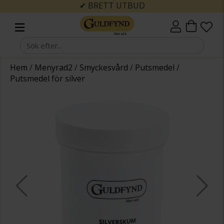
✔ BRETT UTBUD
Hem
/
Menyrad2
/
Smyckesvård
/
Putsmedel
/
Putsmedel för silver