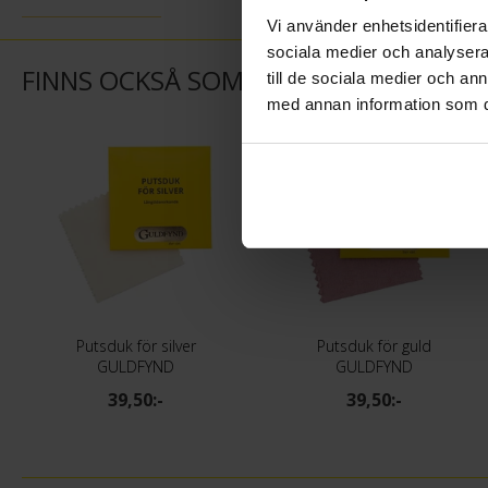
Vi använder enhetsidentifierar
sociala medier och analysera 
FINNS OCKSÅ SOM
till de sociala medier och a
med annan information som du 
Putsduk för silver
Putsduk för guld
GULDFYND
GULDFYND
39,50:-
39,50:-