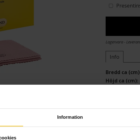
Presentin
Lagervara - Leveran
Info
Bredd ca (cm)
Höjd ca (cm)
Varumärke
Material
Information
cookies