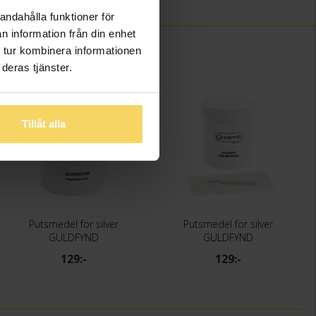
andahålla funktioner för
n information från din enhet
 tur kombinera informationen
deras tjänster.
Tillåt alla
Putsmedel för silver
Putsmedel för silver
GULDFYND
GULDFYND
129:-
129:-