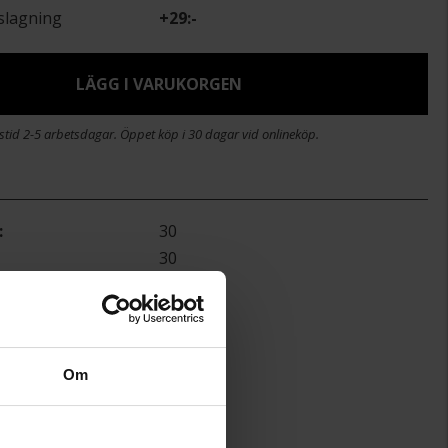
slagning
+
29:-
LÄGG I VARUKORGEN
stid 2-5 arbetsdagar. Öppet köp i 30 dagar vid onlineköp.
30
30
Guldfynd
Bomull
Om