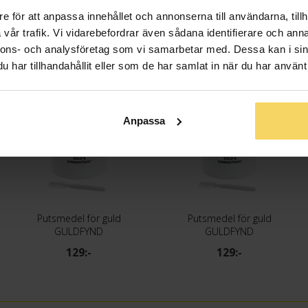
e för att anpassa innehållet och annonserna till användarna, tillh
vår trafik. Vi vidarebefordrar även sådana identifierare och anna
nnons- och analysföretag som vi samarbetar med. Dessa kan i sin
har tillhandahållit eller som de har samlat in när du har använt 
Anpassa
Putsmedel för guld
Putsmedel för guld
GULDFYND
GULDFYND
129:-
129:-