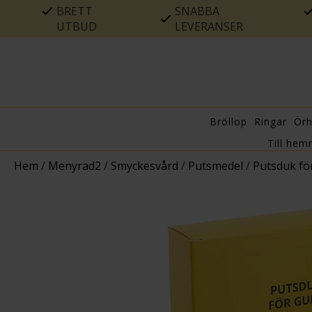
BRETT
SNABBA
UTBUD
LEVERANSER
Bröllop
Ringar
Ör
Till hem
Hem
/
Menyrad2
/
Smyckesvård
/
Putsmedel
/
Putsduk fö