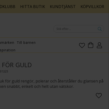
DKLUBB
HITTA BUTIK
KUNDTJÄNST
KÖPVILLKOR
umärken
Till barnen
spiration
 FÖR GULD
031325
k för guld rengör, polerar och återståller du glansen på
en snabbt, enkelt och helt utan vätskor.