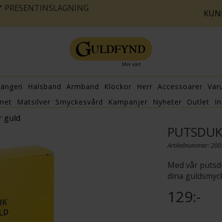
PRESENTINSLAGNING
KUN
hängen
Halsband
Armband
Klockor
Herr
Accessoarer
Var
met
Matsilver
Smyckesvård
Kampanjer
Nyheter
Outlet
In
r guld
PUTSDUK
Artikelnummer: 20
Med vår putsdu
dina guldsmyck
129:-