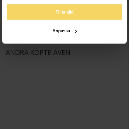
Presentask
Presentask
GULDFYND
GULDFYND
Tillåt alla
49,50:-
59,50:-
Anpassa
ANDRA KÖPTE ÄVEN