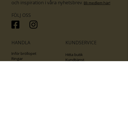
och inspiration i våra nyhetsbrev
.
Bli medlem här
!
FÖLJ OSS
HANDLA
KUNDSERVICE
Inför bröllopet
Hitta butik
Ringar
Kundtjänst
Örhängen
Smyckesförsäkringar
Halsband
Klubb Guldfynd
Armband
Sälj ditt byrålådsguld
Smycken med kors
Kontakta oss
Varumärken
Guide för kedjor
Presentkort
KOLLA ÄVEN IN
FÖRETAGSINFO
Om Guldfynd
Våra tävlingar
Vårt företagsansvar
Rosa Bandet
Integritetspolicy
BingoLotto