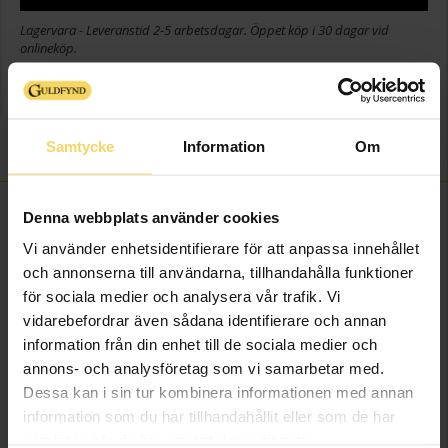
Lagervara - Leveranstid 2-5 arbetsdagar. Öppet köp i 30 dagar vid
onlineköp.
Info
Varumärke
Guldfynd
Samtycke
Information
Om
FINNS OCKSÅ SOM
Denna webbplats använder cookies
Vi använder enhetsidentifierare för att anpassa innehållet
och annonserna till användarna, tillhandahålla funktioner
för sociala medier och analysera vår trafik. Vi
vidarebefordrar även sådana identifierare och annan
information från din enhet till de sociala medier och
annons- och analysföretag som vi samarbetar med.
Dessa kan i sin tur kombinera informationen med annan
information som du har tillhandahållit eller som de har
samlat in när du har använt deras tjänster.