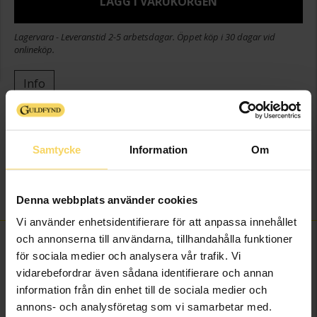
LÄGG I VARUKORGEN
Lagervara - Leveranstid 2-5 arbetsdagar. Öppet köp i 30 dagar vid
onlineköp.
Info
Djup ca (cm)
9
Höjd ca (cm)
4
Samtycke
Information
Om
Längd ca (cm)
9
Varumärke
Guldfynd
Material
kartong, tyg
Denna webbplats använder cookies
Vi använder enhetsidentifierare för att anpassa innehållet
och annonserna till användarna, tillhandahålla funktioner
FINNS OCKSÅ SOM
för sociala medier och analysera vår trafik. Vi
vidarebefordrar även sådana identifierare och annan
information från din enhet till de sociala medier och
annons- och analysföretag som vi samarbetar med.