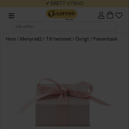
✔ BRETT UTBUD
Hem
/
Menyrad2
/
Till hemmet
/
Övrigt
/
Presentask