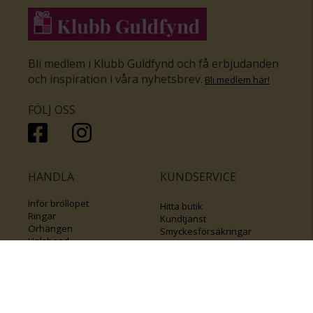
Bli medlem i Klubb Guldfynd och få erbjudanden
och inspiration i våra nyhetsbrev
.
Bli medlem här
!
FÖLJ OSS
HANDLA
KUNDSERVICE
Inför bröllopet
Hitta butik
Ringar
Kundtjänst
Örhängen
Smyckesförsäkringar
Halsband
Klubb Guldfynd
Armband
Sälj ditt byrålådsguld
Smycken med kors
Kontakta oss
Varumärken
Guide för kedjor
Presentkort