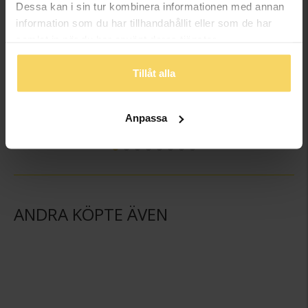
Dessa kan i sin tur kombinera informationen med annan
information som du har tillhandahållit eller som de har
samlat in när du har använt deras tjänster.
Tillåt alla
Presentask
Presentask
GULDFYND
GULDFYND
Anpassa
49,50:-
59,50:-
ANDRA KÖPTE ÄVEN