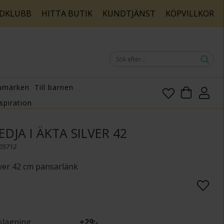
DKLUBB
HITTA BUTIK
KUNDTJÄNST
KÖPVILLKOR
umärken
Till barnen
spiration
DJA I ÄKTA SILVER 42
005712
ilver 42 cm pansarlänk
slagning
+
29:-