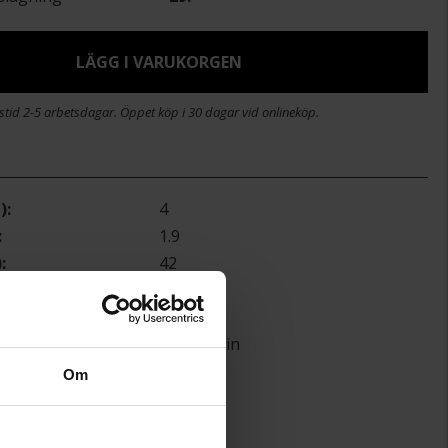
LÄGG I VARUKORGEN
stid 2-5 arbetsdagar. Öppet köp i 30 dagar vid onlineköp.
)
4
1.9
)
42
Guldfynd
Silver
Curb chain
Om