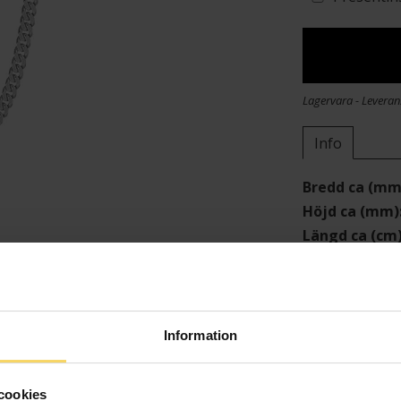
Lagervara - Leveran
Info
Bredd ca (mm
Höjd ca (mm)
Längd ca (cm
Varumärke
Material
Kedjemodell
Information
cookies