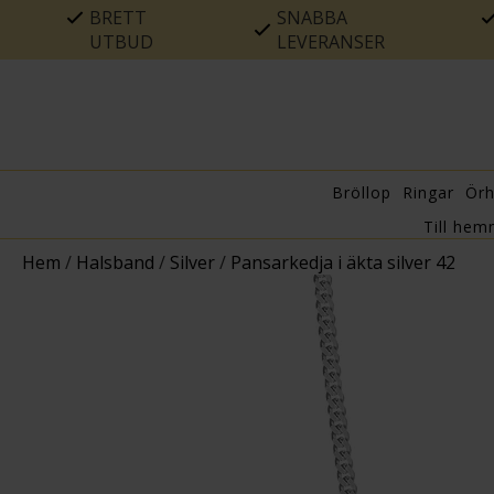
BRETT
SNABBA
UTBUD
LEVERANSER
Bröllop
Ringar
Ör
Till hem
Hem
/
Halsband
/
Silver
/
Pansarkedja i äkta silver 42