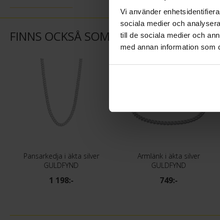
Vi använder enhetsidentifierar
sociala medier och analysera 
FINNS OCKSÅ SOM
till de sociala medier och a
med annan information som du 
Pansarkedja i äkta silver
Armlänk i äkta silver
GULDFYND
GULDFYND
1 198:-
749:-