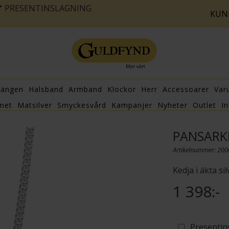
PRESENTINSLAGNING
KUN
hängen
Halsband
Armband
Klockor
Herr
Accessoarer
Var
met
Matsilver
Smyckesvård
Kampanjer
Nyheter
Outlet
In
PANSARKE
Artikelnummer: 20
Kedja i äkta s
1 398:-
Presentin