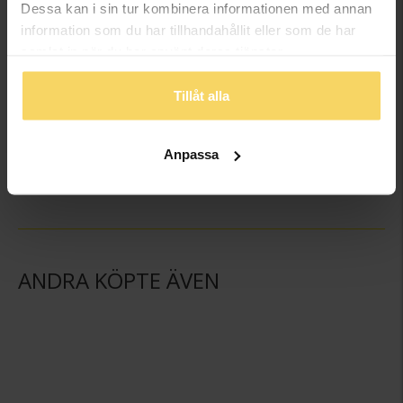
Dessa kan i sin tur kombinera informationen med annan
information som du har tillhandahållit eller som de har
samlat in när du har använt deras tjänster.
Tillåt alla
Örhängen stål Hestia
GODDESS
Anpassa
129:-
ANDRA KÖPTE ÄVEN