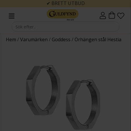
✔ BRETT UTBUD
Hem
/
Varumärken
/
Goddess
/
Örhängen stål Hestia