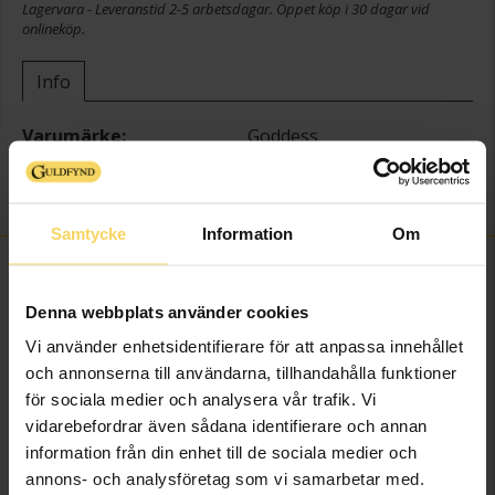
Lagervara - Leveranstid 2-5 arbetsdagar. Öppet köp i 30 dagar vid
onlineköp.
Info
Varumärke
Goddess
Modell
Hestia
Material
Stål
Samtycke
Information
Om
FINNS OCKSÅ SOM
Denna webbplats använder cookies
Vi använder enhetsidentifierare för att anpassa innehållet
och annonserna till användarna, tillhandahålla funktioner
för sociala medier och analysera vår trafik. Vi
vidarebefordrar även sådana identifierare och annan
information från din enhet till de sociala medier och
annons- och analysföretag som vi samarbetar med.