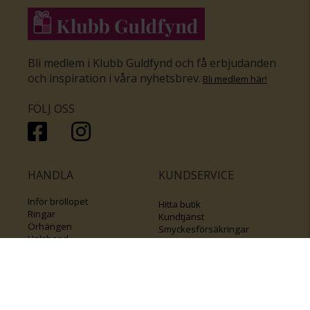
Bli medlem i Klubb Guldfynd och få erbjudanden
och inspiration i våra nyhetsbrev
.
Bli medlem här
!
FÖLJ OSS
HANDLA
KUNDSERVICE
Inför bröllopet
Hitta butik
Ringar
Kundtjänst
Örhängen
Smyckesförsäkringar
Halsband
Klubb Guldfynd
Armband
Sälj ditt byrålådsguld
Smycken med kors
Kontakta oss
Varumärken
Guide för kedjor
Presentkort