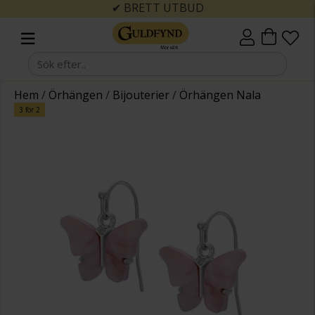
✔ BRETT UTBUD
Hem
/
Örhängen
/
Bijouterier
/
Örhängen Nala
3 för 2