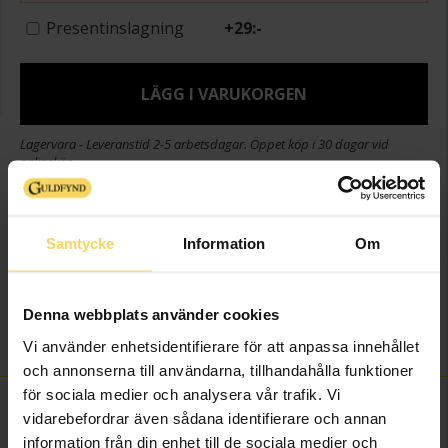
Presentinslagning
+
29:-
LÄGG I VARUKORGEN
Lagervara - Leveranstid 2-5 arbetsdagar. Öppet köp i 30 dagar vid
onlineköp.
Info
Samtycke
Information
Om
Diameter ca (mm)
23
Varumärke
Guldfynd
Modell
Nala
Denna webbplats använder cookies
Material
Metall, Silverfärgad
Vi använder enhetsidentifierare för att anpassa innehållet
och annonserna till användarna, tillhandahålla funktioner
för sociala medier och analysera vår trafik. Vi
FINNS OCKSÅ SOM
vidarebefordrar även sådana identifierare och annan
information från din enhet till de sociala medier och