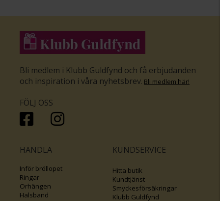
Bli medlem i Klubb Guldfynd och få erbjudanden
och inspiration i våra nyhetsbrev
.
Bli medlem här
!
FÖLJ OSS
HANDLA
KUNDSERVICE
Inför bröllopet
Hitta butik
Ringar
Kundtjänst
Örhängen
Smyckesförsäkringar
Halsband
Klubb Guldfynd
Armband
Sälj ditt byrålådsguld
Smycken med kors
Kontakta oss