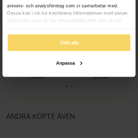
annons- och analysföretag som vi samarbetar med.
3 för 2
3 för 2
Dessa kan i sin tur kombinera informationen med annan
information som du har tillhandahållit eller som de har
samlat in när du har använt deras tjänster.
Tillåt alla
Örhängen Nala
Halsband Nala
Anpassa
GULDFYND
GULDFYND
79,50:-
69,50:-
ANDRA KÖPTE ÄVEN