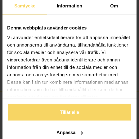
Samtycke
Information
Om
Presentinslagning
+
29:-
Denna webbplats använder cookies
LÄGG I VARUKORGEN
Vi använder enhetsidentifierare för att anpassa innehållet
Lagervara - Leveranstid 2-5 arbetsdagar. Öppet köp i 30 dagar vid
och annonserna till användarna, tillhandahålla funktioner
onlineköp.
för sociala medier och analysera vår trafik. Vi
vidarebefordrar även sådana identifierare och annan
Info
information från din enhet till de sociala medier och
annons- och analysföretag som vi samarbetar med.
Varumärke
Guldfynd
Dessa kan i sin tur kombinera informationen med annan
information som du har tillhandahållit eller som de har
samlat in när du har använt deras tjänster.
Tillåt alla
ANDRA KÖPTE ÄVEN
Anpassa