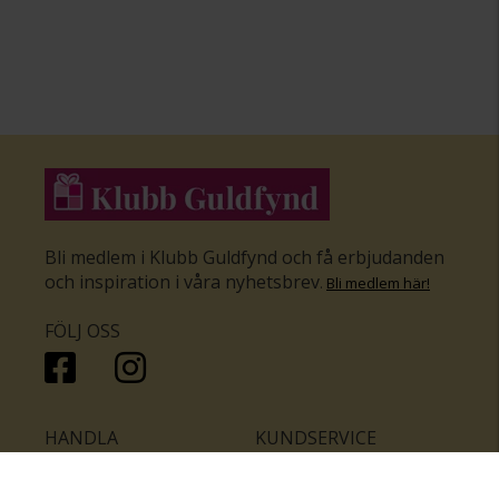
Bli medlem i Klubb Guldfynd och få erbjudanden
och inspiration i våra nyhetsbrev
.
Bli medlem här
!
FÖLJ OSS
HANDLA
KUNDSERVICE
Inför bröllopet
Hitta butik