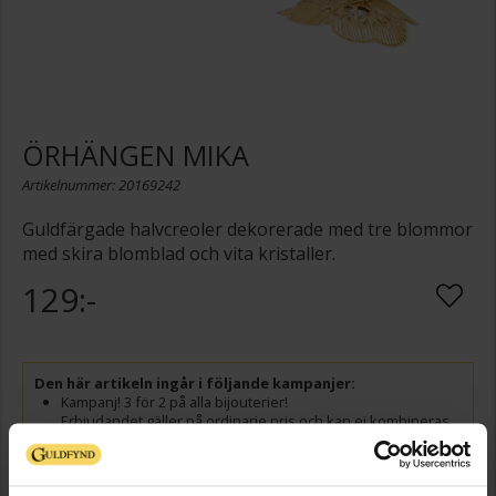
ÖRHÄNGEN MIKA
Artikelnummer: 20169242
Guldfärgade halvcreoler dekorerade med tre blommor
med skira blomblad och vita kristaller.
129:-
Den här artikeln ingår i följande kampanjer:
Kampanj! 3 för 2 på alla bijouterier!
Erbjudandet gäller på ordinarie pris och kan ej kombineras
med andra erbjudanden. Du får det billigaste smycket på
köpet. Gäller ej Guldfynd by Carola, Rosa bandet eller
smycken i återvunnen metall. Gäller t.o.m. 1/9 2026.