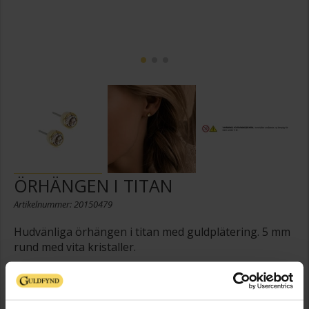
ÖRHÄNGEN I TITAN
Artikelnummer: 20150479
Hudvänliga örhängen i titan med guldplätering. 5 mm
rund med vita kristaller.
255:-