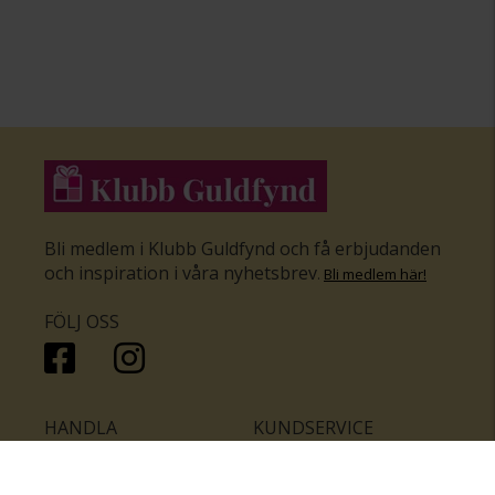
Bli medlem i Klubb Guldfynd och få erbjudanden
och inspiration i våra nyhetsbrev
.
Bli medlem här
!
FÖLJ OSS
HANDLA
KUNDSERVICE
Inför bröllopet
Hitta butik
Ringar
Kundtjänst