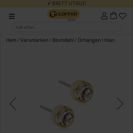
✔ BRETT UTBUD
Hem
/
Varumärken
/
Blomdahl
/
Örhängen i titan