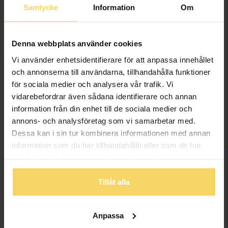
Samtycke
Information
Om
Presentinslagning
+
29:-
LÄGG I VARUKORGEN
Denna webbplats använder cookies
Vi använder enhetsidentifierare för att anpassa innehållet
Lagervara - Leveranstid 2-5 arbetsdagar. Öppet köp i 30 dagar vid
och annonserna till användarna, tillhandahålla funktioner
onlineköp.
för sociala medier och analysera vår trafik. Vi
vidarebefordrar även sådana identifierare och annan
Info
information från din enhet till de sociala medier och
annons- och analysföretag som vi samarbetar med.
Varumärke
Blomdahl
Dessa kan i sin tur kombinera informationen med annan
information som du har tillhandahållit eller som de har
samlat in när du har använt deras tjänster.
Tillåt alla
ANDRA KÖPTE ÄVEN
Anpassa