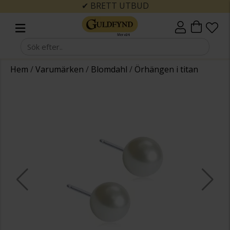
✔ BRETT UTBUD
Hem
/
Varumärken
/
Blomdahl
/
Örhängen i titan