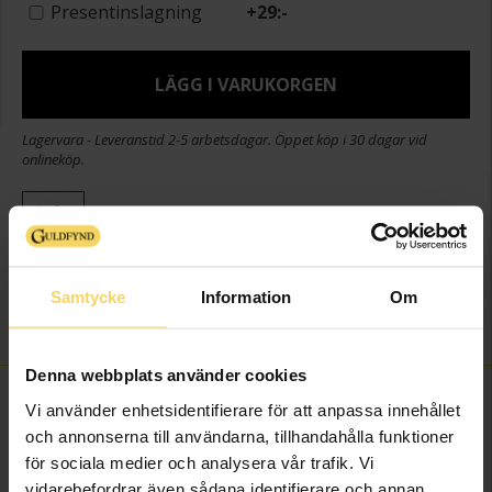
Presentinslagning
+
29:-
LÄGG I VARUKORGEN
Lagervara - Leveranstid 2-5 arbetsdagar. Öppet köp i 30 dagar vid
onlineköp.
Info
Varumärke
Blomdahl
Material
Titan
Samtycke
Information
Om
Sten/Pärla
Swarowsky-pärla
Denna webbplats använder cookies
FINNS OCKSÅ SOM
Vi använder enhetsidentifierare för att anpassa innehållet
och annonserna till användarna, tillhandahålla funktioner
för sociala medier och analysera vår trafik. Vi
vidarebefordrar även sådana identifierare och annan