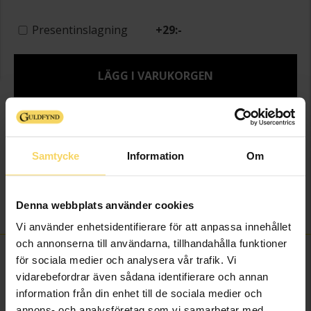
Presentinslagning
+
29:-
LÄGG I VARUKORGEN
Lagervara - Leveranstid 2-5 arbetsdagar. Öppet köp i 30 dagar vid
onlineköp.
Info
Samtycke
Information
Om
Varumärke
Blomdahl
Denna webbplats använder cookies
Material
Medicinsk plast
Vi använder enhetsidentifierare för att anpassa innehållet
och annonserna till användarna, tillhandahålla funktioner
FINNS OCKSÅ SOM
för sociala medier och analysera vår trafik. Vi
vidarebefordrar även sådana identifierare och annan
information från din enhet till de sociala medier och
annons- och analysföretag som vi samarbetar med.