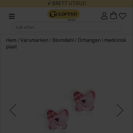
✔ BRETT UTBUD
Hem
/
Varumärken
/
Blomdahl
/
Örhängen i medicinsk
plast