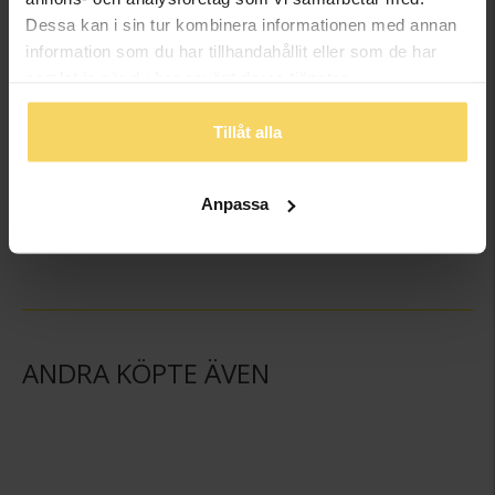
Dessa kan i sin tur kombinera informationen med annan
information som du har tillhandahållit eller som de har
samlat in när du har använt deras tjänster.
Tillåt alla
Örhängen i medicinsk plast
Örhängen i medicinsk plast
BLOMDAHL
BLOMDAHL
Anpassa
205:-
309:-
ANDRA KÖPTE ÄVEN