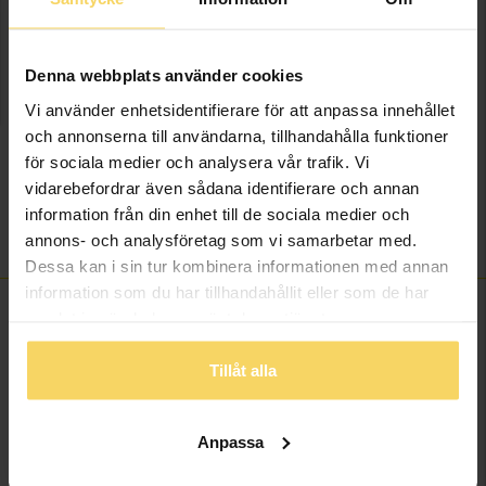
LÄGG I VARUKORGEN
Denna webbplats använder cookies
Vi använder enhetsidentifierare för att anpassa innehållet
Lagervara - Leveranstid 2-5 arbetsdagar. Öppet köp i 30 dagar vid
onlineköp.
och annonserna till användarna, tillhandahålla funktioner
för sociala medier och analysera vår trafik. Vi
Info
vidarebefordrar även sådana identifierare och annan
information från din enhet till de sociala medier och
Varumärke
Blomdahl
annons- och analysföretag som vi samarbetar med.
Dessa kan i sin tur kombinera informationen med annan
information som du har tillhandahållit eller som de har
samlat in när du har använt deras tjänster.
ANDRA KÖPTE ÄVEN
Tillåt alla
Anpassa