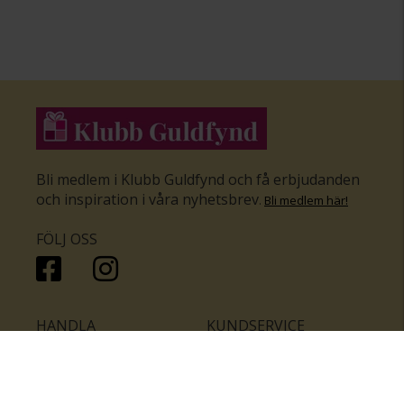
Bli medlem i Klubb Guldfynd och få erbjudanden
och inspiration i våra nyhetsbrev
.
Bli medlem här
!
FÖLJ OSS
HANDLA
KUNDSERVICE
Inför bröllopet
Hitta butik
Ringar
Kundtjänst
Örhängen
Smyckesförsäkringar