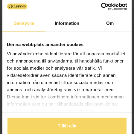
Denna artikel är tillfälligt slut i webbshoppen.
Vänligen kontakta butik för information om
lagersaldo.
Samtycke
Information
Om
Presentinslagning
+
29:-
Denna webbplats använder cookies
Vi använder enhetsidentifierare för att anpassa innehållet
SLUTSÅLD
och annonserna till användarna, tillhandahålla funktioner
för sociala medier och analysera vår trafik. Vi
Lagervara - Leveranstid 2-5 arbetsdagar. Öppet köp i 30 dagar vid
vidarebefordrar även sådana identifierare och annan
onlineköp.
information från din enhet till de sociala medier och
Info
annons- och analysföretag som vi samarbetar med.
Dessa kan i sin tur kombinera informationen med annan
information som du har tillhandahållit eller som de har
Varumärke
Blomdahl
samlat in när du har använt deras tjänster.
Material
Plast
Tillåt alla