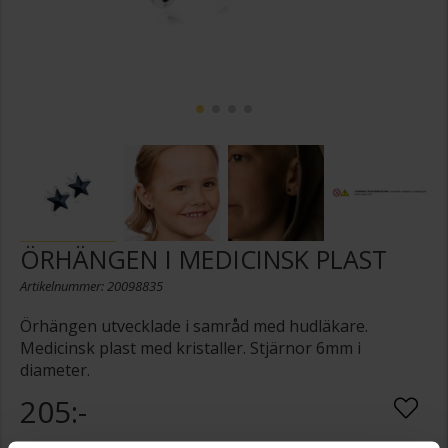
ÖRHÄNGEN I MEDICINSK PLAST
Artikelnummer: 20098835
Örhängen utvecklade i samråd med hudläkare.
Medicinsk plast med kristaller. Stjärnor 6mm i
diameter.
205:-