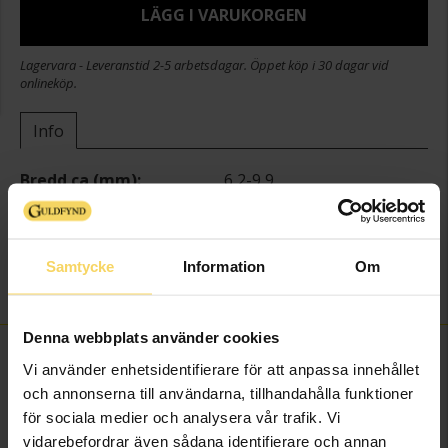
LÄGG I VARUKORGEN
Lagervara - Leveranstid 2-5 arbetsdagar. Öppet köp i 30 dagar vid
onlineköp.
Info
Bredd ca (mm)
6,2-9,9
Höjd ca (mm)
16,4
Varumärke
Guldfynd
Material
Silver
Samtycke
Information
Om
Sten/Pärla
Kubisk Zirkonia
Denna webbplats använder cookies
FINNS OCKSÅ SOM
Vi använder enhetsidentifierare för att anpassa innehållet
och annonserna till användarna, tillhandahålla funktioner
för sociala medier och analysera vår trafik. Vi
vidarebefordrar även sådana identifierare och annan