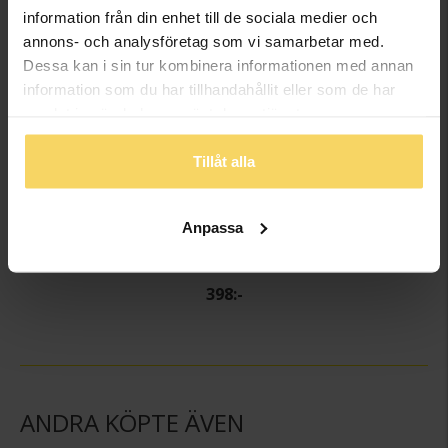
information från din enhet till de sociala medier och
annons- och analysföretag som vi samarbetar med.
Dessa kan i sin tur kombinera informationen med annan
information som du har tillhandahållit eller som de har
samlat in när du har använt deras tjänster.
Tillåt alla
Anpassa
Halsband i äkta silver med två blommor
GULDFYND
398:-
ANDRA KÖPTE ÄVEN