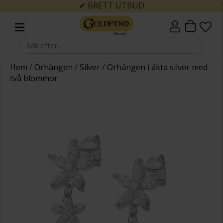
✔ BRETT UTBUD
Hem
/
Örhängen
/
Silver
/
Örhängen i äkta silver med
två blommor