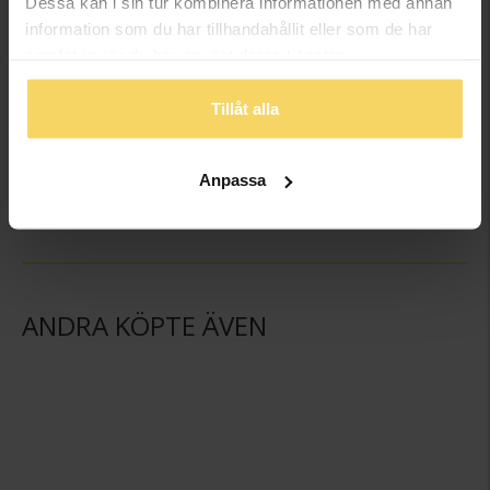
Dessa kan i sin tur kombinera informationen med annan
information som du har tillhandahållit eller som de har
samlat in när du har använt deras tjänster.
Tillåt alla
Halsband i äkta silver med stora blad
Ring i äkta silver med tre blad
GULDFYND
GULDFYND
Anpassa
949:-
449:-
ANDRA KÖPTE ÄVEN