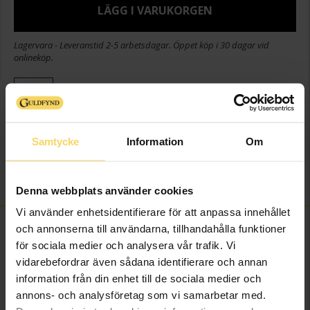
LÄGG I VARUKORGEN
Lagervara - Leveranstid 2-5 arbetsdagar. Öppet köp i 30 dagar vid
onlineköp.
Info
Bredd ca (mm)
6,9-16
Samtycke
Information
Om
Höjd ca (mm)
7,4-19
Varumärke
Guldfynd
Material
Silver
Denna webbplats använder cookies
Vi använder enhetsidentifierare för att anpassa innehållet
FINNS OCKSÅ SOM
och annonserna till användarna, tillhandahålla funktioner
för sociala medier och analysera vår trafik. Vi
vidarebefordrar även sådana identifierare och annan
information från din enhet till de sociala medier och
annons- och analysföretag som vi samarbetar med.