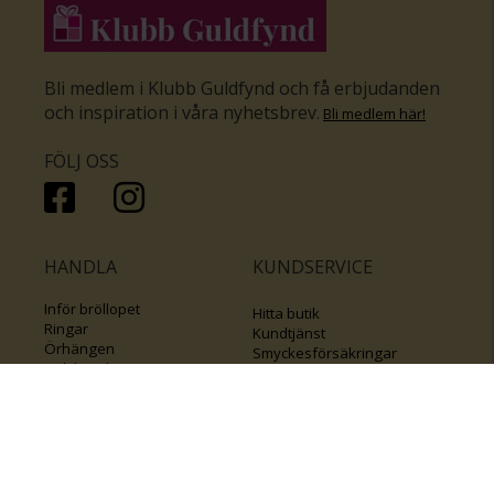
Bli medlem i Klubb Guldfynd och få erbjudanden
och inspiration i våra nyhetsbrev
.
Bli medlem här
!
FÖLJ OSS
HANDLA
KUNDSERVICE
Inför bröllopet
Hitta butik
Ringar
Kundtjänst
Örhängen
Smyckesförsäkringar
Halsband
Klubb Guldfynd
Armband
Sälj ditt byrålådsguld
Smycken med kors
Kontakta oss
Varumärken
Guide för kedjor
Presentkort