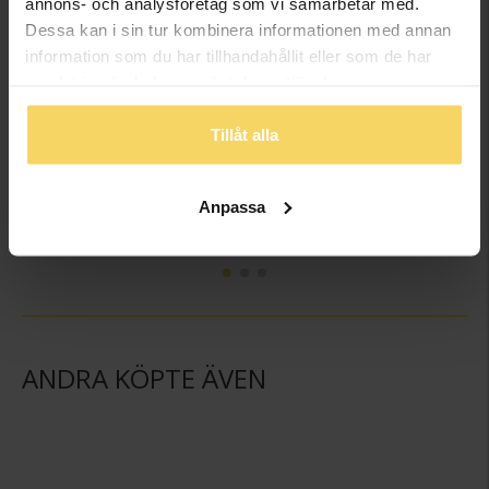
annons- och analysföretag som vi samarbetar med.
Dessa kan i sin tur kombinera informationen med annan
information som du har tillhandahållit eller som de har
samlat in när du har använt deras tjänster.
Tillåt alla
Örhängen i äkta silver
Halsband i äkta silver med kubisk zirkonia.
MOOD CLASSICS
MOOD CLASSICS
Anpassa
449:-
449:-
ANDRA KÖPTE ÄVEN