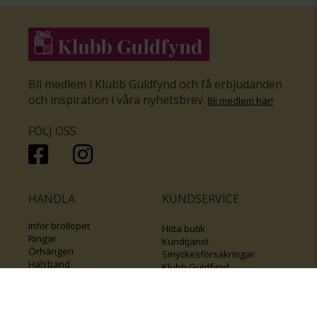
Bli medlem i Klubb Guldfynd och få erbjudanden
och inspiration i våra nyhetsbrev
.
Bli medlem här
!
FÖLJ OSS
HANDLA
KUNDSERVICE
Inför bröllopet
Hitta butik
Ringar
Kundtjänst
Örhängen
Smyckesförsäkringar
Halsband
Klubb Guldfynd
Armband
Sälj ditt byrålådsguld
Smycken med kors
Kontakta oss
Varumärken
Guide för kedjor