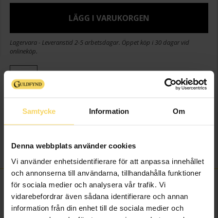
LÄGG I VARUKORGEN
Lagervara - Leveranstid 2-5 arbetsdagar. Öppet köp i 30 dagar vid
onlineköp.
Info
Bredd ca (mm)
12
Varumärke
MOOD CLASSICS
Samtycke
Information
Om
Modell
MOOD CLASSICS
Material
Silver,Rhodinerat
Denna webbplats använder cookies
Sten/Pärla
Kubisk Zirkonia
Vi använder enhetsidentifierare för att anpassa innehållet
och annonserna till användarna, tillhandahålla funktioner
FINNS OCKSÅ SOM
för sociala medier och analysera vår trafik. Vi
vidarebefordrar även sådana identifierare och annan
information från din enhet till de sociala medier och