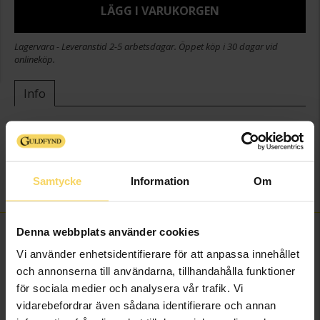
LÄGG I VARUKORGEN
Lagervara - Leveranstid 2-5 arbetsdagar. Öppet köp i 30 dagar vid
onlineköp.
Info
Bredd ca (mm)
7,6
Höjd ca (mm)
6,5
Varumärke
Guldfynd
Samtycke
Information
Om
Material
Silver
Denna webbplats använder cookies
FINNS OCKSÅ SOM
Vi använder enhetsidentifierare för att anpassa innehållet
och annonserna till användarna, tillhandahålla funktioner
för sociala medier och analysera vår trafik. Vi
vidarebefordrar även sådana identifierare och annan