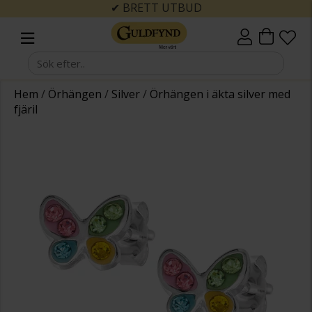
✔ BRETT UTBUD
Hem
/
Örhängen
/
Silver
/
Örhängen i äkta silver med
fjäril