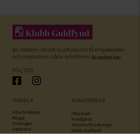
Bli medlem i Klubb Guldfynd och få erbjudanden
och inspiration i våra nyhetsbrev
.
Bli medlem här
!
FÖLJ OSS
HANDLA
KUNDSERVICE
Inför bröllopet
Hitta butik
Ringar
Kundtjänst
Örhängen
Smyckesförsäkringar
Halsband
Klubb Guldfynd
Armband
Sälj ditt byrålådsguld