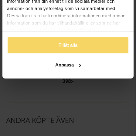
information från din enhet till de sociala medier och
annons- och analysföretag som vi samarbetar med.
Dessa kan i sin tur kombinera informationen med annan
information som du har tillhandahållit eller som de har
samlat in när du har använt deras tjänster.
Tillåt alla
Anpassa
Halsband i äkta silver med fjäril
GULDFYND
398:-
ANDRA KÖPTE ÄVEN