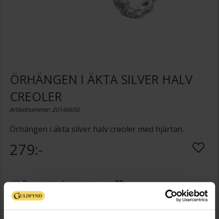
ÖRHÄNGEN I ÄKTA SILVER HALV
CREOLER
Artikelnummer: 20149650
Örhängen i äkta silver halv creoler med hjärtan.
279:-
Presentinslagning
+
29:-
LÄGG I VARUKORGEN