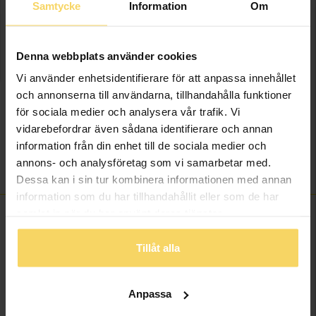
Samtycke
Information
Om
Lagervara - Leveranstid 2-5 arbetsdagar. Öppet köp i 30 dagar vid
onlineköp.
Denna webbplats använder cookies
Info
Vi använder enhetsidentifierare för att anpassa innehållet
och annonserna till användarna, tillhandahålla funktioner
Bredd ca (mm)
3
för sociala medier och analysera vår trafik. Vi
vidarebefordrar även sådana identifierare och annan
Höjd ca (mm)
14,8
information från din enhet till de sociala medier och
Varumärke
Guldfynd
annons- och analysföretag som vi samarbetar med.
Material
Silver
Dessa kan i sin tur kombinera informationen med annan
information som du har tillhandahållit eller som de har
samlat in när du har använt deras tjänster.
ANDRA KÖPTE ÄVEN
Tillåt alla
Anpassa