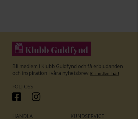
Bli medlem i Klubb Guldfynd och få erbjudanden
och inspiration i våra nyhetsbrev
.
Bli medlem här
!
FÖLJ OSS
HANDLA
KUNDSERVICE
Inför bröllopet
Hitta butik
Ringar
Kundtjänst