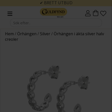
✔ BRETT UTBUD
Hem
/
Örhängen
/
Silver
/
Örhängen i äkta silver halv
creoler