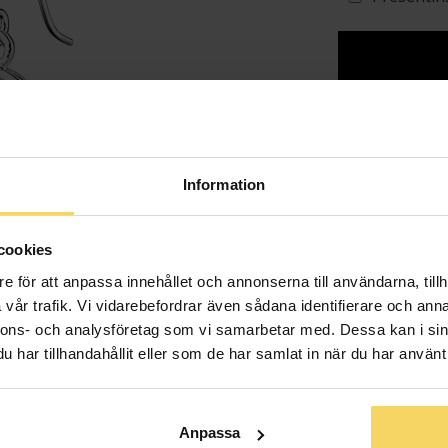
Lagervara - Leveran
Info
Information
Bredd ca (mm
Höjd ca (mm)
cookies
Varumärke
e för att anpassa innehållet och annonserna till användarna, tillh
Material
vår trafik. Vi vidarebefordrar även sådana identifierare och anna
Sten/Pärla
nnons- och analysföretag som vi samarbetar med. Dessa kan i sin
har tillhandahållit eller som de har samlat in när du har använt 
Anpassa