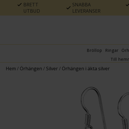
BRETT
SNABBA
UTBUD
LEVERANSER
Bröllop
Ringar
Ör
Till hem
Hem
/
Örhängen
/
Silver
/
Örhängen i äkta silver