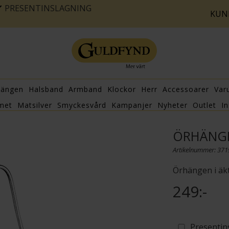
PRESENTINSLAGNING
KUN
hängen
Halsband
Armband
Klockor
Herr
Accessoarer
Var
met
Matsilver
Smyckesvård
Kampanjer
Nyheter
Outlet
In
ÖRHÄNGE
Artikelnummer: 37
Örhängen i äkt
249:-
Presentin