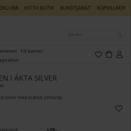
DKLUBB
HITTA BUTIK
KUNDTJÄNST
KÖPVILLKOR
umärken
Till barnen
spiration
N I ÄKTA SILVER
190
a silver med kubisk zirkonia
slagning
+
29:-