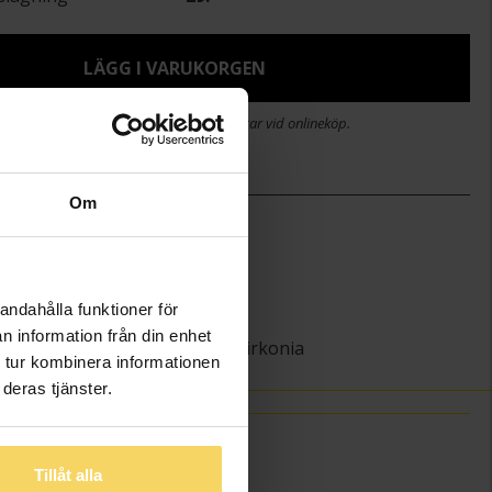
LÄGG I VARUKORGEN
stid 2-5 arbetsdagar. Öppet köp i 30 dagar vid onlineköp.
Om
)
7
19
Guldfynd
andahålla funktioner för
Silver
n information från din enhet
Kubisk Zirkonia
 tur kombinera informationen
deras tjänster.
Tillåt alla