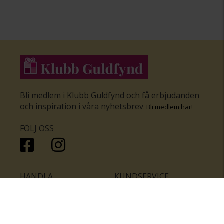
Bli medlem i Klubb Guldfynd och få erbjudanden
och inspiration i våra nyhetsbrev
.
Bli medlem här
!
FÖLJ OSS
HANDLA
KUNDSERVICE
Inför bröllopet
Hitta butik
Ringar
Kundtjänst
Örhängen
Smyckesförsäkringar
Halsband