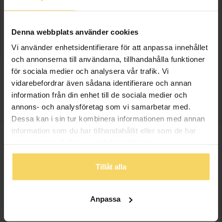
onlineköp.
Info
Denna webbplats använder cookies
Vi använder enhetsidentifierare för att anpassa innehållet
Bredd ca (mm)
7.5
och annonserna till användarna, tillhandahålla funktioner
Höjd ca (mm)
8
för sociala medier och analysera vår trafik. Vi
Varumärke
Guldfynd
vidarebefordrar även sådana identifierare och annan
Material
Silver
information från din enhet till de sociala medier och
Detaljer
Emalj
annons- och analysföretag som vi samarbetar med.
Dessa kan i sin tur kombinera informationen med annan
information som du har tillhandahållit eller som de har
samlat in när du har använt deras tjänster.
ANDRA KÖPTE ÄVEN
Tillåt alla
Anpassa