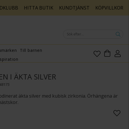
DKLUBB
HITTA BUTIK
KUNDTJÄNST
KÖPVILLKOR
umärken
Till barnen
spiration
N I ÄKTA SILVER
148175
dinerat äkta silver med kubisk zirkonia. Örhängena är
ästskor.