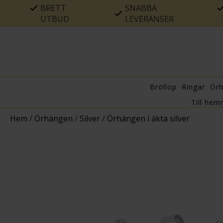
BRETT
SNABBA
UTBUD
LEVERANSER
Bröllop
Ringar
Ör
Till hem
Hem
/
Örhängen
/
Silver
/
Örhängen i äkta silver