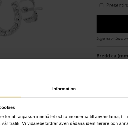
Presentin
Lagervara - Leveran
Bredd ca (mm
Höjd ca (mm)
Varumärke
Material
Sten/Pärla
Information
cookies
e för att anpassa innehållet och annonserna till användarna, tillh
vår trafik. Vi vidarebefordrar även sådana identifierare och anna