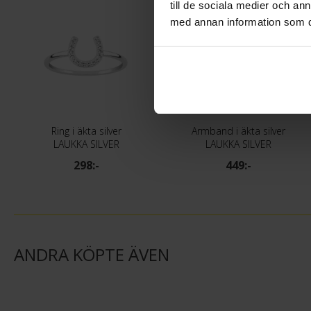
till de sociala medier och a
med annan information som du 
Ring i äkta silver
Armband i äkta silver
LAUKKA SILVER
LAUKKA SILVER
298:-
449:-
ANDRA KÖPTE ÄVEN