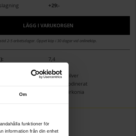
slagning
+
29:-
LÄGG I VARUKORGEN
stid 2-5 arbetsdagar. Öppet köp i 30 dagar vid onlineköp.
)
7,4
8,1
Laukka Silver
Silver,Rhodinerat
Kubisk Zirkonia
Om
andahålla funktioner för
n information från din enhet