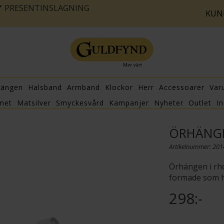
PRESENTINSLAGNING
KUN
hängen
Halsband
Armband
Klockor
Herr
Accessoarer
Var
met
Matsilver
Smyckesvård
Kampanjer
Nyheter
Outlet
In
ÖRHÄNGE
Artikelnummer: 20
Örhängen i rho
formade som h
298:-