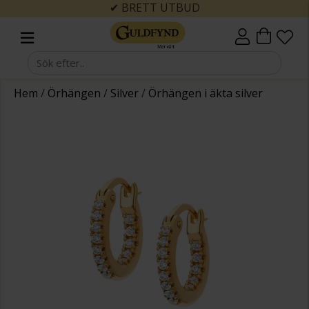
✔ BRETT UTBUD
Hem
/
Örhängen
/
Silver
/
Örhängen i äkta silver