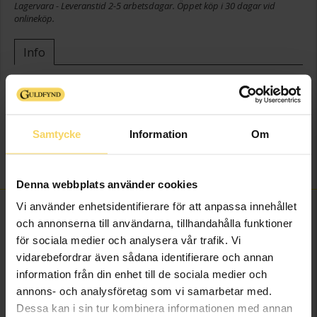
Lagervara - Leveranstid 2-5 arbetsdagar. Öppet köp i 30 dagar vid
onlineköp.
Info
Bredd ca (mm)
2
Diameter ca (mm)
12
Varumärke
MOOD CLASSICS
Samtycke
Information
Om
Material
Silver,Guldpläterat
Sten/Pärla
Kubisk Zirkonia
Denna webbplats använder cookies
Vi använder enhetsidentifierare för att anpassa innehållet
FINNS OCKSÅ SOM
och annonserna till användarna, tillhandahålla funktioner
för sociala medier och analysera vår trafik. Vi
vidarebefordrar även sådana identifierare och annan
information från din enhet till de sociala medier och
annons- och analysföretag som vi samarbetar med.
Dessa kan i sin tur kombinera informationen med annan