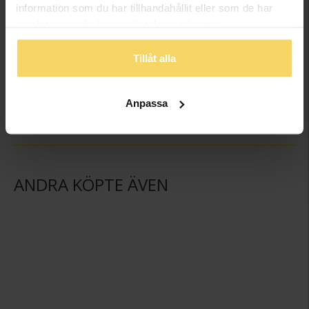
information som du har tillhandahållit eller som de har
samlat in när du har använt deras tjänster.
Tillåt alla
Örhängen i äkta silver
Örhängen i äkta silver
MOOD CLASSICS
MOOD CLASSICS
698:-
898:-
Anpassa
ANDRA KÖPTE ÄVEN