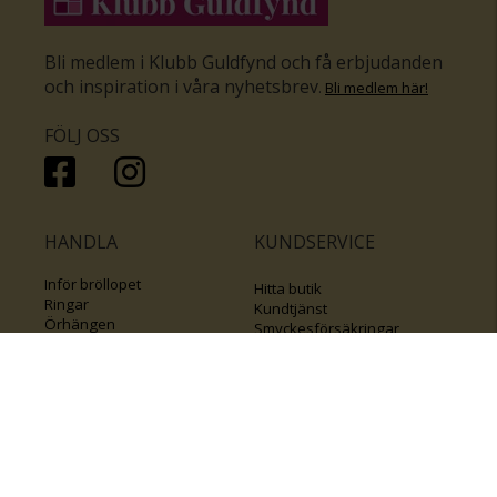
Bli medlem i Klubb Guldfynd och få erbjudanden
och inspiration i våra nyhetsbrev
.
Bli medlem här
!
FÖLJ OSS
HANDLA
KUNDSERVICE
Inför bröllopet
Hitta butik
Ringar
Kundtjänst
Örhängen
Smyckesförsäkringar
Halsband
Klubb Guldfynd
Armband
Sälj ditt byrålådsguld
Smycken med kors
Kontakta oss
Varumärken
Guide för kedjor
Presentkort
KOLLA ÄVEN IN
FÖRETAGSINFO