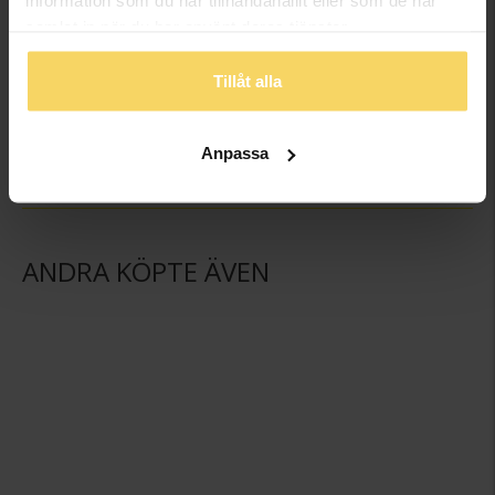
information som du har tillhandahållit eller som de har
samlat in när du har använt deras tjänster.
Halsband i äkta silver
Armband i äkta silver
Tillåt alla
GULDFYND
GULDFYND
298:-
279:-
Anpassa
ANDRA KÖPTE ÄVEN