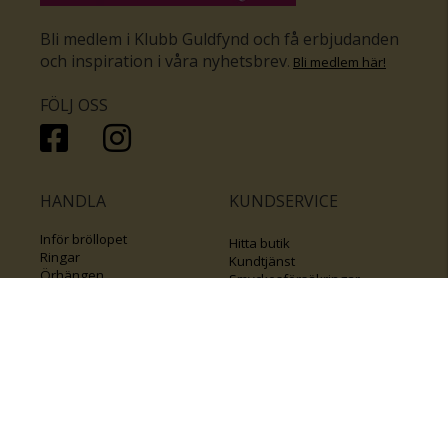
Bli medlem i Klubb Guldfynd och få erbjudanden
och inspiration i våra nyhetsbrev
.
Bli medlem här
!
FÖLJ OSS
HANDLA
KUNDSERVICE
Inför bröllopet
Hitta butik
Ringar
Kundtjänst
Örhängen
Smyckesförsäkringar
Halsband
Klubb Guldfynd
Armband
Sälj ditt byrålådsguld
Smycken med kors
Kontakta oss
Varumärken
Guide för kedjor
Presentkort
KOLLA ÄVEN IN
FÖRETAGSINFO