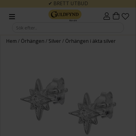
✔ BRETT UTBUD
Hem
/
Örhängen
/
Silver
/
Örhängen i äkta silver