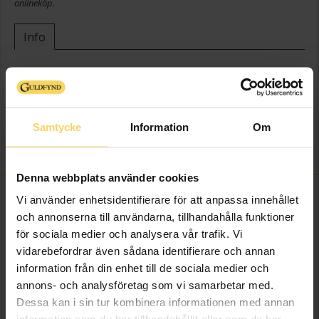
onlineköp.
Info
Bredd ca (mm)
8,80
Höjd ca (mm)
2,15
Varumärke
Guldfynd
Samtycke
Information
Om
Material
Silver
Sten/Pärla
Kubisk Zirkonia
Denna webbplats använder cookies
FINNS OCKSÅ SOM
Vi använder enhetsidentifierare för att anpassa innehållet
och annonserna till användarna, tillhandahålla funktioner
för sociala medier och analysera vår trafik. Vi
vidarebefordrar även sådana identifierare och annan
information från din enhet till de sociala medier och
annons- och analysföretag som vi samarbetar med.
Dessa kan i sin tur kombinera informationen med annan