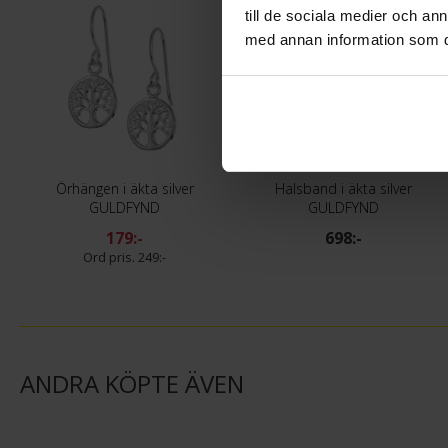
till de sociala medier och a
med annan information som du 
Örhängen i äkta silver
Halsband i äkta silver
GULDFYND
GULDFYND
179:-
698:-
249:-
ANDRA KÖPTE ÄVEN