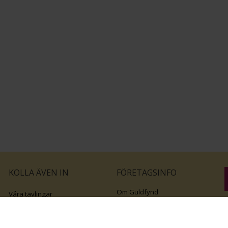
KOLLA ÄVEN IN
FÖRETAGSINFO
Om Guldfynd
Våra tävlingar
Vårt företagsansvar
Rosa Bandet
B
Integritetspolicy
BingoLotto
v
Jobba hos Guldfynd
Guldlotten