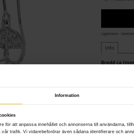
Lagervara - Leveran
Info
Bredd ca (mm
Höjd ca (mm)
Varumärke
Material
Sten/Pärla
Information
cookies
e för att anpassa innehållet och annonserna till användarna, tillh
vår trafik. Vi vidarebefordrar även sådana identifierare och anna