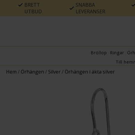
BRETT
SNABBA
UTBUD
LEVERANSER
Bröllop
Ringar
Ör
Till hem
Hem
/
Örhängen
/
Silver
/
Örhängen i äkta silver