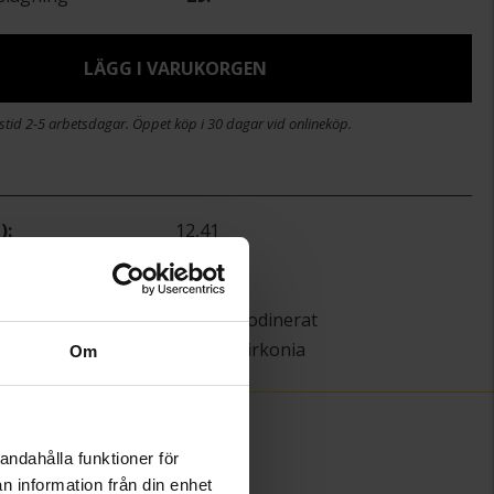
LÄGG I VARUKORGEN
stid 2-5 arbetsdagar. Öppet köp i 30 dagar vid onlineköp.
)
12,41
26,66
Guldfynd
Silver,Rhodinerat
Kubisk Zirkonia
Om
andahålla funktioner för
n information från din enhet