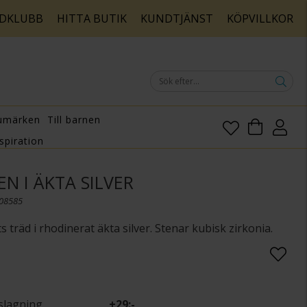
DKLUBB
HITTA BUTIK
KUNDTJÄNST
KÖPVILLKOR
umärken
Till barnen
spiration
N I ÄKTA SILVER
108585
 träd i rhodinerat äkta silver. Stenar kubisk zirkonia.
slagning
+
29:-