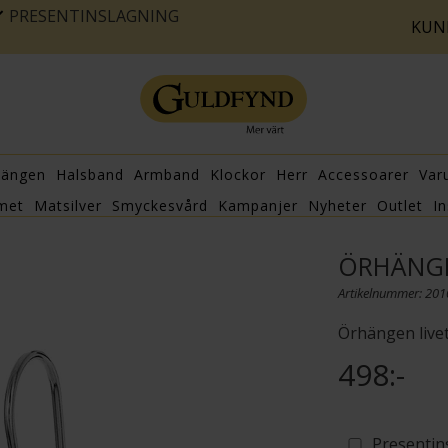
PRESENTINSLAGNING
KUN
hängen
Halsband
Armband
Klockor
Herr
Accessoarer
Var
met
Matsilver
Smyckesvård
Kampanjer
Nyheter
Outlet
In
ÖRHÄNGE
Artikelnummer: 20
Örhängen livets
498:-
Presentin