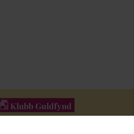
li medlem i Klubb Guldfynd och f
å erbjudanden och inspiration i
åra nyhetsbrev.
Bli medlem här
!