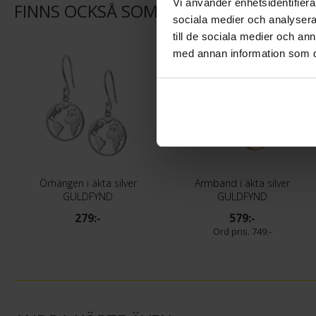
Vi använder enhetsidentifierar
FINNS OCKSÅ SOM
sociala medier och analysera 
till de sociala medier och a
Klubbpris
med annan information som du 
Örhängen i äkta silver
Armband i äkta silver
GULDFYND
GULDFYND
279:-
579:-
749:-