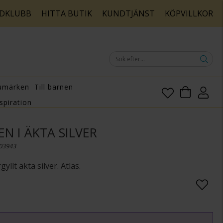
DKLUBB
HITTA BUTIK
KUNDTJÄNST
KÖPVILLKOR
umärken
Till barnen
spiration
N I ÄKTA SILVER
103943
yllt äkta silver. Atlas.