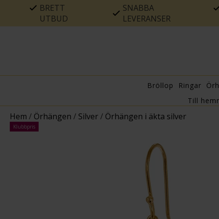
BRETT
SNABBA
UTBUD
LEVERANSER
Bröllop
Ringar
Ör
Till hem
Hem
/
Örhängen
/
Silver
/
Örhängen i äkta silver
Klubbpris