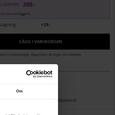
398:-
LUBBPRIS:
v erbjudandet
logga in
.
slagning
+
29:-
LÄGG I VARUKORGEN
stid 2-5 arbetsdagar. Öppet köp i 30 dagar vid onlineköp.
)
15,20
32,0
Om
Guldfynd
Silver,Guldpläterat