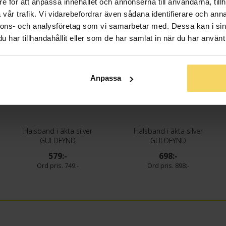
e för att anpassa innehållet och annonserna till användarna, tillh
vår trafik. Vi vidarebefordrar även sådana identifierare och anna
nnons- och analysföretag som vi samarbetar med. Dessa kan i sin
Klubbpris
Klubbpris
har tillhandahållit eller som de har samlat in när du har använt 
Anpassa
Halsband i äkta silver
Halsband i äkta silver
GULDFYND
GULDFYND
579:-
698:-
749:-
898:-