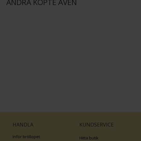
ANDRA KÖPTE ÄVEN
HANDLA
KUNDSERVICE
Inför bröllopet
Hitta butik