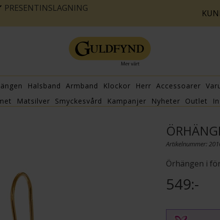
PRESENTINSLAGNING
KUN
hängen
Halsband
Armband
Klockor
Herr
Accessoarer
Var
met
Matsilver
Smyckesvård
Kampanjer
Nyheter
Outlet
In
ÖRHÄNGE
Artikelnummer: 20
Örhängen i förg
549:-