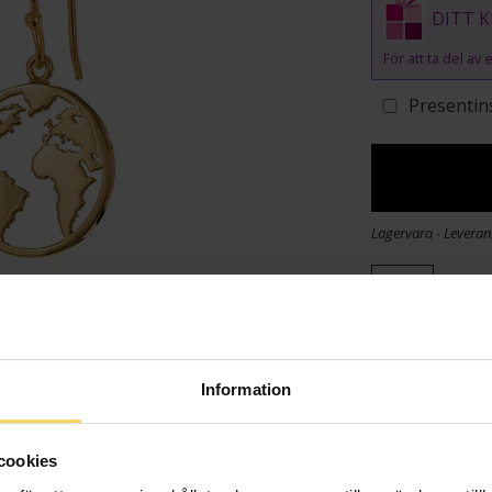
DITT K
För att ta del a
Presentin
Lagervara - Leveran
Info
Bredd ca (mm
Höjd ca (mm)
Information
Varumärke
Material
cookies