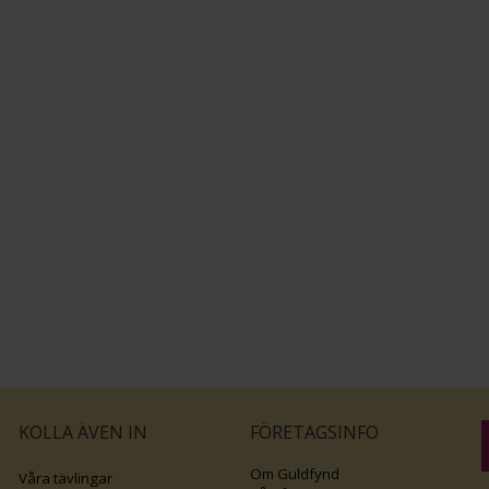
KOLLA ÄVEN IN
FÖRETAGSINFO
Om Guldfynd
Våra tävlingar