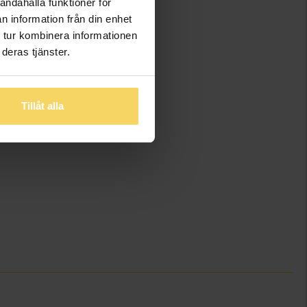
andahålla funktioner för
n information från din enhet
 tur kombinera informationen
deras tjänster.
Tillåt alla