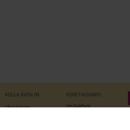
KOLLA ÄVEN IN
FÖRETAGSINFO
Om Guldfynd
Våra tävlingar
Vårt företagsansvar
Rosa Bandet
B
Integritetspolicy
BingoLotto
v
Jobba hos Guldfynd
Guldlotten
Affiliates
Graverbara artiklar