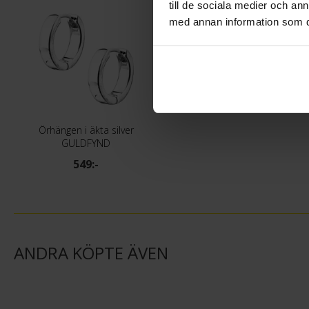
till de sociala medier och a
med annan information som du 
Örhängen i äkta silver
GULDFYND
549:-
ANDRA KÖPTE ÄVEN