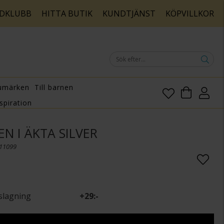
DKLUBB
HITTA BUTIK
KUNDTJÄNST
KÖPVILLKOR
umärken
Till barnen
spiration
N I ÄKTA SILVER
011099
slagning
+
29:-