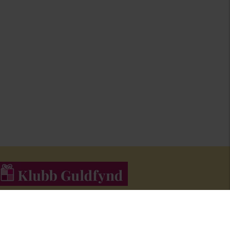
li medlem i Klubb Guldfynd och f
å erbjudanden och inspiration i
åra nyhetsbrev.
Bli medlem här
!