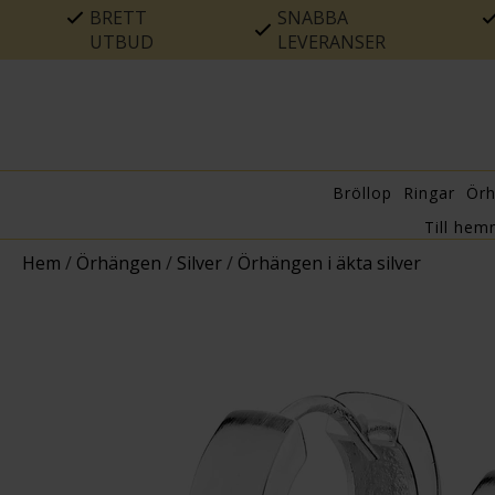
BRETT
SNABBA
UTBUD
LEVERANSER
Bröllop
Ringar
Ör
Till hem
Hem
/
Örhängen
/
Silver
/
Örhängen i äkta silver