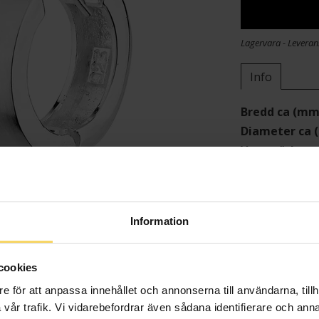
Lagervara - Leveran
Info
Bredd ca (mm
Diameter ca
Varumärke
Material
Information
cookies
e för att anpassa innehållet och annonserna till användarna, tillh
vår trafik. Vi vidarebefordrar även sådana identifierare och anna