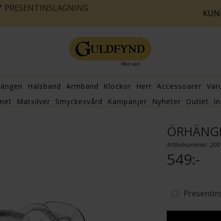
PRESENTINSLAGNING
KUN
hängen
Halsband
Armband
Klockor
Herr
Accessoarer
Var
met
Matsilver
Smyckesvård
Kampanjer
Nyheter
Outlet
In
ÖRHÄNGE
Artikelnummer: 20
549:-
Presentin