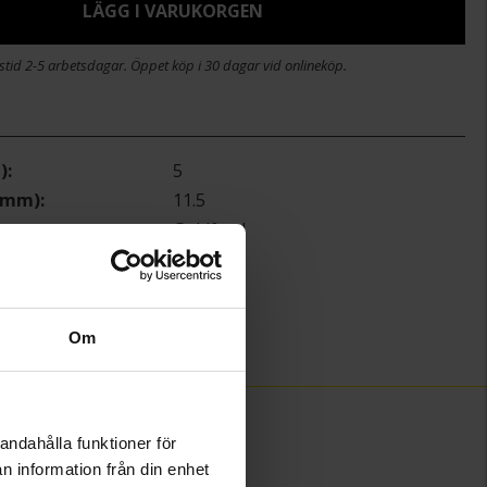
LÄGG I VARUKORGEN
stid 2-5 arbetsdagar. Öppet köp i 30 dagar vid onlineköp.
)
5
 (mm)
11.5
Guldfynd
Silver
Om
andahålla funktioner för
n information från din enhet