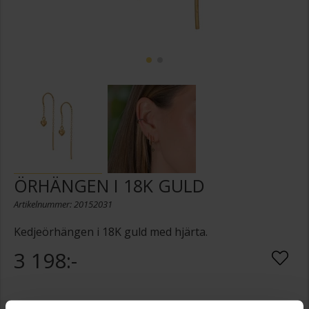
ÖRHÄNGEN I 18K GULD
Artikelnummer: 20152031
Kedjeörhängen i 18K guld med hjärta.
3 198:-
Presentinslagning
+
29:-