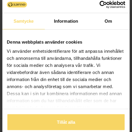
LÄGG I VARUKORGEN
Samtycke
Information
Om
Lagervara - Leveranstid 2-5 arbetsdagar. Öppet köp i 30 dagar vid
onlineköp.
Denna webbplats använder cookies
Vi använder enhetsidentifierare för att anpassa innehållet
Info
och annonserna till användarna, tillhandahålla funktioner
för sociala medier och analysera vår trafik. Vi
Bredd ca (mm)
4
vidarebefordrar även sådana identifierare och annan
Längd ca (cm)
3,6
information från din enhet till de sociala medier och
Varumärke
Guldfynd
annons- och analysföretag som vi samarbetar med.
Material
Guld
Dessa kan i sin tur kombinera informationen med annan
Ädelmetall
18K Gold
information som du har tillhandahållit eller som de har
Vikt ca (gram)
0,66
samlat in när du har använt deras tjänster.
Tillåt alla