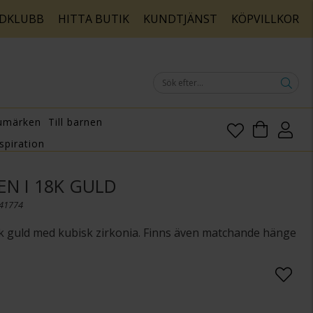
DKLUBB
HITTA BUTIK
KUNDTJÄNST
KÖPVILLKOR
umärken
Till barnen
spiration
N I 18K GULD
141774
k guld med kubisk zirkonia. Finns även matchande hänge