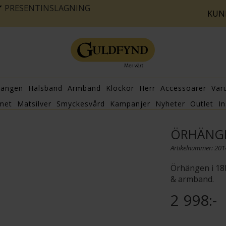
PRESENTINSLAGNING
KUN
hängen
Halsband
Armband
Klockor
Herr
Accessoarer
Var
met
Matsilver
Smyckesvård
Kampanjer
Nyheter
Outlet
In
ÖRHÄNGE
Artikelnummer: 20
Örhängen i 18
& armband.
2 998:-