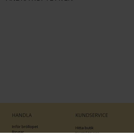
HANDLA
KUNDSERVICE
Inför bröllopet
Hitta butik
Ringar
Kontakta oss