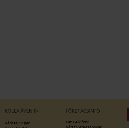
KOLLA ÄVEN IN
FÖRETAGSINFO
Om Guldfynd
Våra tävlingar
Vårt företagsansvar
Rosa Bandet