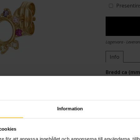
Presentin
Lagervara - Leveran
Info
Bredd ca (mm
Höjd ca (mm)
Varumärke
Material
Ädelmetall
Information
Sten/Pärla
Vikt ca (gram
cookies
e för att anpassa innehållet och annonserna till användarna, tillh