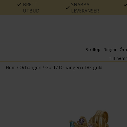
BRETT
SNABBA
UTBUD
LEVERANSER
Bröllop
Ringar
Ör
Till hem
Hem
/
Örhängen
/
Guld
/
Örhängen i 18k guld