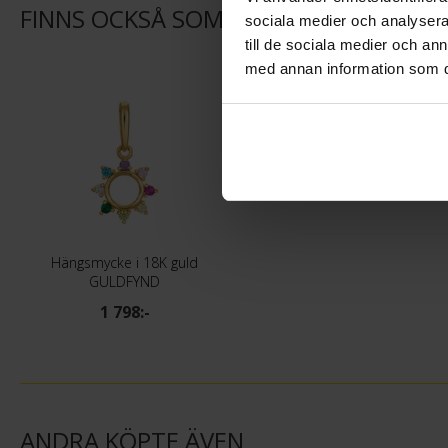
FINNS OCKSÅ SOM
sociala medier och analysera 
till de sociala medier och a
med annan information som du 
Hängsmycke i 18K guld
GULDFYND
1 798:-
ANDRA KÖPTE ÄVEN