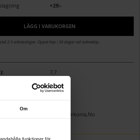
slagning
+
29:-
LÄGG I VARUKORGEN
stid 2-5 arbetsdagar. Öppet köp i 30 dagar vid onlineköp.
)
7,7
7,7
Guldfynd
Guld
18K Gold
Om
Kubisk Zirkonia,No
)
0,80
andahålla funktioner för