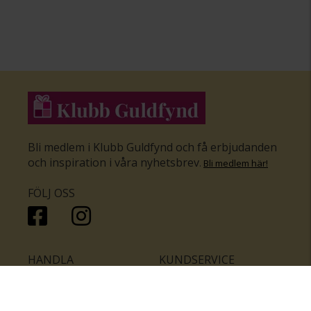
Bli medlem i Klubb Guldfynd och få erbjudanden
och inspiration i våra nyhetsbrev
.
Bli medlem här
!
FÖLJ OSS
HANDLA
KUNDSERVICE
Inför bröllopet
Hitta butik
Ringar
Kundtjänst