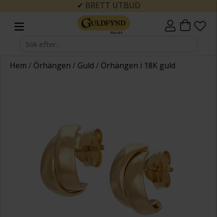
✔ BRETT UTBUD
Hem
/
Örhängen
/
Guld
/
Örhängen i 18K guld