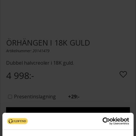
ÖRHÄNGEN I 18K GULD
Artikelnummer: 20141479
Dubbel halvcreoler i 18K guld.
4 998:-
Presentinslagning
+
29:-
LÄGG I VARUKORGEN
Lagervara - Leveranstid 2-5 arbetsdagar. Öppet köp i 30 dagar vid