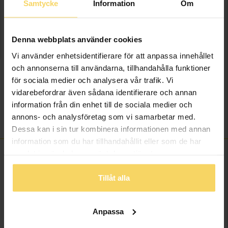
onlineköp.
Samtycke
Information
Om
Info
Denna webbplats använder cookies
Bredd ca (mm)
5,60
Vi använder enhetsidentifierare för att anpassa innehållet
Längd ca (cm)
0,80
och annonserna till användarna, tillhandahålla funktioner
Varumärke
Guldfynd
för sociala medier och analysera vår trafik. Vi
Material
Guld
vidarebefordrar även sådana identifierare och annan
information från din enhet till de sociala medier och
Ädelmetall
18K Gold
annons- och analysföretag som vi samarbetar med.
Vikt ca (gram)
1,15
Dessa kan i sin tur kombinera informationen med annan
information som du har tillhandahållit eller som de har
samlat in när du har använt deras tjänster.
ANDRA KÖPTE ÄVEN
Tillåt alla
Anpassa