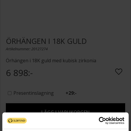
ÖRHÄNGEN I 18K GULD
Artikelnummer: 20127274
Örhängen i 18K guld med kubisk zirkonia
6 898:-
Presentinslagning
+
29:-
LÄGG I VARUKORGEN
Lagervara - Leveranstid 2-5 arbetsdagar. Öppet köp i 30 dagar vid