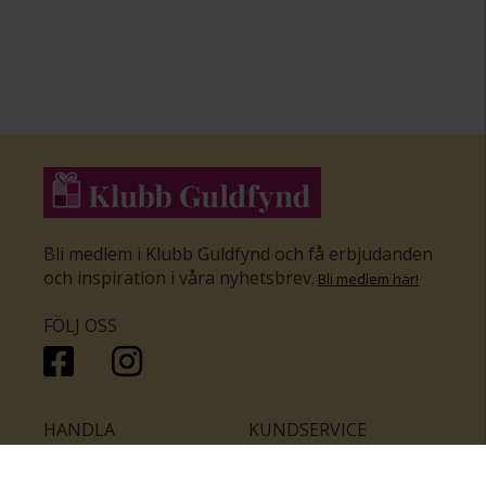
Bli medlem i Klubb Guldfynd och få erbjudanden
och inspiration i våra nyhetsbrev
.
Bli medlem här
!
FÖLJ OSS
HANDLA
KUNDSERVICE
Inför bröllopet
Hitta butik