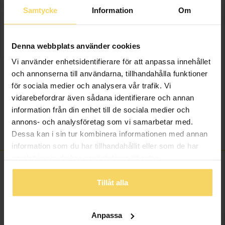
onlineköp.
Samtycke
Information
Om
Info
Denna webbplats använder cookies
Bredd ca (mm)
2,7
Vi använder enhetsidentifierare för att anpassa innehållet
Diameter ca (mm)
11,6
och annonserna till användarna, tillhandahålla funktioner
Varumärke
Guldfynd
för sociala medier och analysera vår trafik. Vi
Material
Vitt guld
vidarebefordrar även sådana identifierare och annan
Ädelmetall
18K Gold
information från din enhet till de sociala medier och
Sten/Pärla
Kubisk Zirkonia
annons- och analysföretag som vi samarbetar med.
Vikt ca (gram)
1,40
Dessa kan i sin tur kombinera informationen med annan
information som du har tillhandahållit eller som de har
samlat in när du har använt deras tjänster.
Tillåt alla
ANDRA KÖPTE ÄVEN
Anpassa