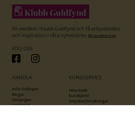
Bli medlem i Klubb Guldfynd och få erbjudanden
och inspiration i våra nyhetsbrev
.
Bli medlem här
!
FÖLJ OSS
HANDLA
KUNDSERVICE
Inför bröllopet
Hitta butik
Ringar
Kundtjänst
Örhängen
Smyckesförsäkringar
Halsband
Klubb Guldfynd
Armband
Sälj ditt byrålådsguld
Smycken med kors
Kontakta oss
Varumärken
Guide för kedjor
Presentkort