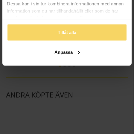
Dessa kan i sin tur kombinera informationen med annan
information som du har tillhandahållit eller som de har
samlat in när du har använt deras tjänster.
Tillåt alla
Örhängen i 18K guld
Örhängen i 18K guld
GULDFYND
GULDFYND
2 298:-
2 298:-
Anpassa
2 698:-
ANDRA KÖPTE ÄVEN