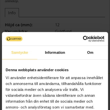
onlineköp.
Info
Höjd ca (mm)
12
Varumärke
Guldfynd
Material
Guld
Ädelmetall
18K Gold
Sten/Pärla
Kubisk Zirkonia
Samtycke
Information
Om
Andra detaljer
Läkring
Vikt ca (gram)
0.45
Denna webbplats använder cookies
Vi använder enhetsidentifierare för att anpassa innehållet
FINNS OCKSÅ SOM
och annonserna till användarna, tillhandahålla funktioner
för sociala medier och analysera vår trafik. Vi
vidarebefordrar även sådana identifierare och annan
information från din enhet till de sociala medier och
annons- och analysföretag som vi samarbetar med.