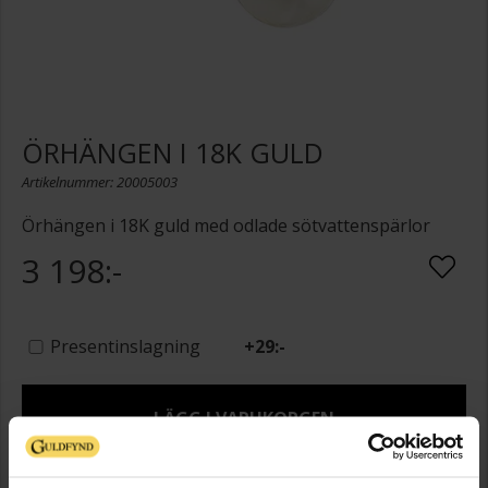
ÖRHÄNGEN I 18K GULD
Artikelnummer: 20005003
Örhängen i 18K guld med odlade sötvattenspärlor
3 198:-
Presentinslagning
+
29:-
LÄGG I VARUKORGEN
Lagervara - Leveranstid 2-5 arbetsdagar. Öppet köp i 30 dagar vid