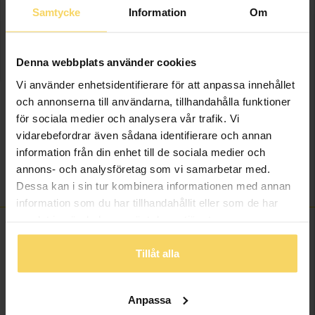
onlineköp.
Samtycke
Information
Om
Info
Denna webbplats använder cookies
Varumärke
Guldfynd
Vi använder enhetsidentifierare för att anpassa innehållet
Material
Guld
och annonserna till användarna, tillhandahålla funktioner
Ädelmetall
18K Gold
för sociala medier och analysera vår trafik. Vi
Sten/Pärla
Odlad sötvattenspärla
vidarebefordrar även sådana identifierare och annan
Odlade Sötvattenspärlor 9-
information från din enhet till de sociala medier och
Detaljer
9.5mm
annons- och analysföretag som vi samarbetar med.
Vikt ca (gram)
2.60
Dessa kan i sin tur kombinera informationen med annan
information som du har tillhandahållit eller som de har
samlat in när du har använt deras tjänster.
Tillåt alla
ANDRA KÖPTE ÄVEN
Anpassa