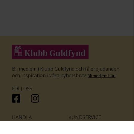
Bli medlem i Klubb Guldfynd och få erbjudanden
och inspiration i våra nyhetsbrev
.
Bli medlem här
!
FÖLJ OSS
HANDLA
KUNDSERVICE
Inför bröllopet
Hitta butik
Ringar