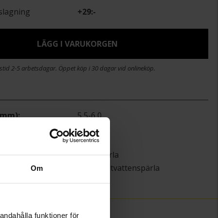
slagning
+
29:-
LÄGG I VARUKORGEN
stid 2-5 arbetsdagar. Öppet köp i 30 dagar vid onlineköp.
 (mm)
5,5-6,0
Guldfynd
Guld
Akoyapärla
Odlad saltvattenspärla
Om
)
0,62
andahålla funktioner för