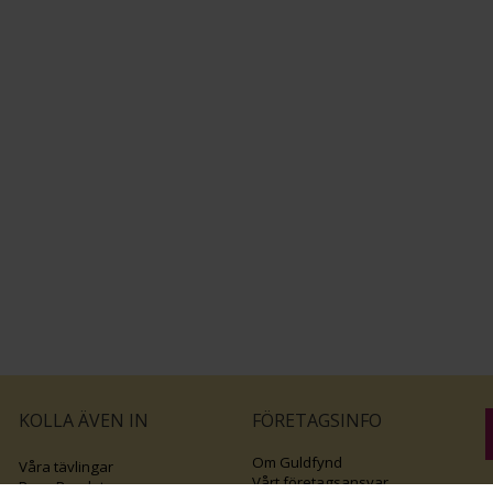
KOLLA ÄVEN IN
FÖRETAGSINFO
Om Guldfynd
Våra tävlingar
Vårt företagsansvar
Rosa Bandet