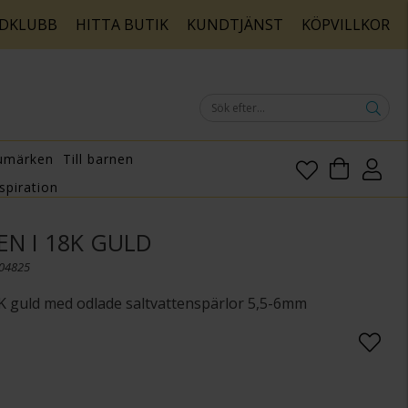
DKLUBB
HITTA BUTIK
KUNDTJÄNST
KÖPVILLKOR
umärken
Till barnen
spiration
N I 18K GULD
004825
K guld med odlade saltvattenspärlor 5,5-6mm