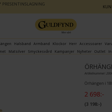
PRESENTINSLAGNING
KUN
hängen
Halsband
Armband
Klockor
Herr
Accessoarer
Var
met
Matsilver
Smyckesvård
Kampanjer
Nyheter
Outlet
In
ÖRHÄNGE
Artikelnummer: 20
Örhängen i 18
2 698:-
3 198:-