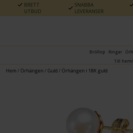
BRETT
SNABBA
UTBUD
LEVERANSER
Bröllop
Ringar
Ör
Till hem
Hem
/
Örhängen
/
Guld
/
Örhängen i 18K guld