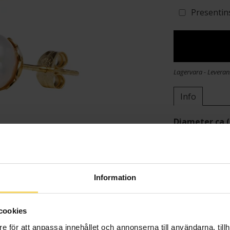
Presentin
Lagervara - Leveran
Info
Diameter ca
Varumärke
Material
Sten/Pärla
Detaljer
Information
Vikt ca (gram
cookies
e för att anpassa innehållet och annonserna till användarna, tillh