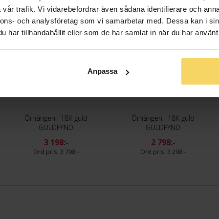
vår trafik. Vi vidarebefordrar även sådana identifierare och anna
nnons- och analysföretag som vi samarbetar med. Dessa kan i sin
har tillhandahållit eller som de har samlat in när du har använt 
Anpassa
Örhängen i 18K guld
Örhängen i 18K guld
GULDFYND
GULDFYND
3 198:-
2 798:-
3 798:-
3 298:-