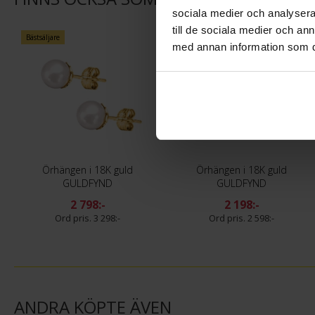
sociala medier och analysera 
till de sociala medier och a
Bästsäljare
Bästsäljare
med annan information som du 
Örhängen i 18K guld
Örhängen i 18K guld
GULDFYND
GULDFYND
2 798:-
2 198:-
3 298:-
2 598:-
ANDRA KÖPTE ÄVEN