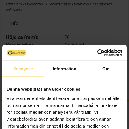
Lagervara - Leveranstid 2-5 arbetsdagar. Öppet köp i 30 dagar vid
onlineköp.
Info
Höjd ca (mm)
26
Varumärke
Guldfynd
Material
Guld
Ädelmetall
18K Gold
Sten/Pärla
Odlad sötvattenspärla
Samtycke
Information
Om
Odlade Sötvattenspärlor
Detaljer
8.5-9mm
Denna webbplats använder cookies
Vikt ca (gram)
2.84
Vi använder enhetsidentifierare för att anpassa innehållet
och annonserna till användarna, tillhandahålla funktioner
FINNS OCKSÅ SOM
för sociala medier och analysera vår trafik. Vi
vidarebefordrar även sådana identifierare och annan
information från din enhet till de sociala medier och
Bästsäljare
Bästsäljare