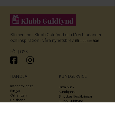
Bli medlem i Klubb Guldfynd och få erbjudanden
och inspiration i våra nyhetsbrev
.
Bli medlem här
!
FÖLJ OSS
HANDLA
KUNDSERVICE
Inför bröllopet
Hitta butik
Ringar
Kundtjänst
Örhängen
Smyckesförsäkringar
Halsband
Klubb Guldfynd
Armband
Sälj ditt byrålådsguld
Smycken med kors
Kontakta oss
Varumärken
Guide för kedjor