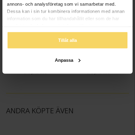
annons- och analysföretag som vi samarbetar med.
Dessa kan i sin tur kombinera informationen med annan
information som du har tillhandahållit eller som de har
samlat in när du har använt deras tjänster.
Tillåt alla
Hängsmycke i 18K guld
Hängsmycke i 18K guld
GULDFYND
GULDFYND
Anpassa
849:-
849:-
998:-
998:-
ANDRA KÖPTE ÄVEN