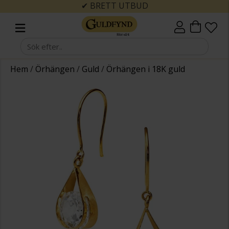
✔ BRETT UTBUD
Hem
/
Örhängen
/
Guld
/
Örhängen i 18K guld