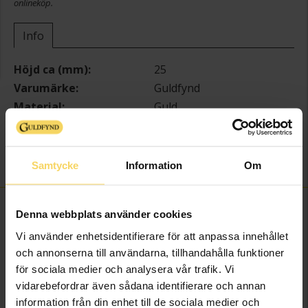
onlineköp.
Info
Höjd ca (mm)
25
Varumärke
Guldfynd
Material
Guld
Ädelmetall
18K Gold
Sten/Pärla
Kubisk Zirkonia
Vikt ca (gram)
0.88
Samtycke
Information
Om
FINNS OCKSÅ SOM
Denna webbplats använder cookies
Vi använder enhetsidentifierare för att anpassa innehållet
och annonserna till användarna, tillhandahålla funktioner
för sociala medier och analysera vår trafik. Vi
vidarebefordrar även sådana identifierare och annan
information från din enhet till de sociala medier och