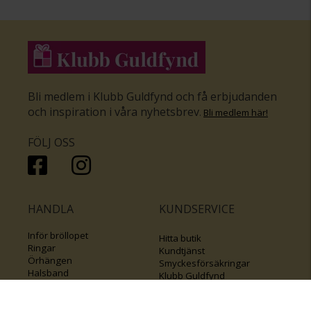
Bli medlem i Klubb Guldfynd och få erbjudanden
och inspiration i våra nyhetsbrev
.
Bli medlem här
!
FÖLJ OSS
HANDLA
KUNDSERVICE
Inför bröllopet
Hitta butik
Ringar
Kundtjänst
Örhängen
Smyckesförsäkringar
Halsband
Klubb Guldfynd
Armband
Sälj ditt byrålådsguld
Smycken med kors
Kontakta oss
Varumärken