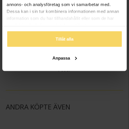
annons- och analysföretag som vi samarbetar med.
Dessa kan i sin tur kombinera informationen med annan
information som du har tillhandahållit eller som de har
samlat in när du har använt deras tjänster.
Tillåt alla
Hängsmycke i 18K guld
Anpassa
GULDFYND
1 998:-
ANDRA KÖPTE ÄVEN