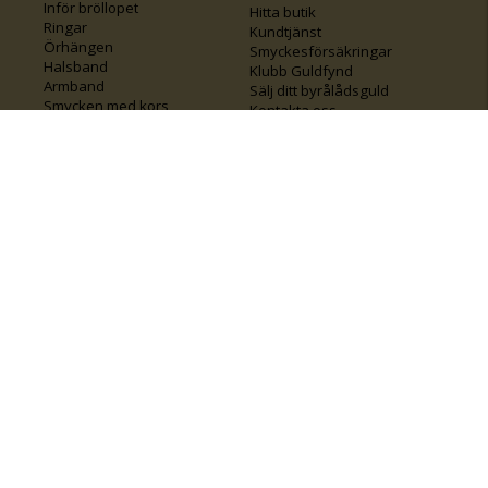
Inför bröllopet
Hitta butik
Ringar
Kundtjänst
Örhängen
Smyckesförsäkringar
Halsband
Klubb Guldfynd
Armband
Sälj ditt byrålådsguld
Smycken med kors
Kontakta oss
Varumärken
Guide för kedjor
Presentkort
KOLLA ÄVEN IN
FÖRETAGSINFO
Om Guldfynd
Våra tävlingar
Vårt företagsansvar
Rosa Bandet
Integritetspolicy
BingoLotto
Jobba hos Guldfynd
Guldlotten
Affiliates
Graverbara artiklar
Guldfynd sponsrar
Öronhåltagning
Inspiration
Vi
💛 Återvunnet