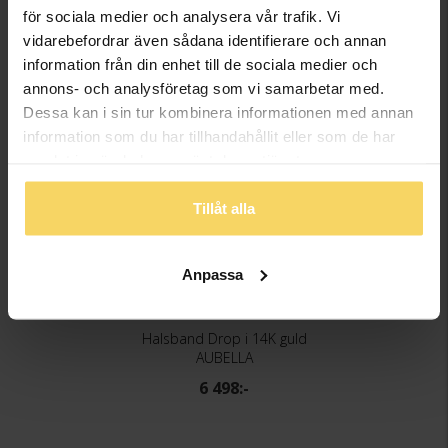
FINNS OCKSÅ SOM
för sociala medier och analysera vår trafik. Vi
vidarebefordrar även sådana identifierare och annan
information från din enhet till de sociala medier och
Bästsäljare
annons- och analysföretag som vi samarbetar med.
Dessa kan i sin tur kombinera informationen med annan
information som du har tillhandahållit eller som de har
samlat in när du har använt deras tjänster.
Tillåt alla
Anpassa
Halsband Drop i 14K guld
AUBELLA
6 498:-