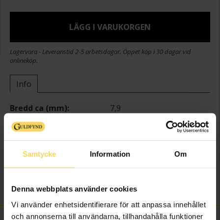
LÄGG I VARUKORGEN
Lagervara - Leveranstid 2-5 arbetsdagar. Öppet köp i 30 dagar vid
onlineköp.
Info
Bredd ca (mm)
7,9
Höjd ca (mm)
11,5
Varumärke
Aubella
Modell
DROP
Samtycke
Information
Om
Material
Guld
Ädelmetall
14K Gold
Vikt ca (gram)
1,50
Denna webbplats använder cookies
Vi använder enhetsidentifierare för att anpassa innehållet
och annonserna till användarna, tillhandahålla funktioner