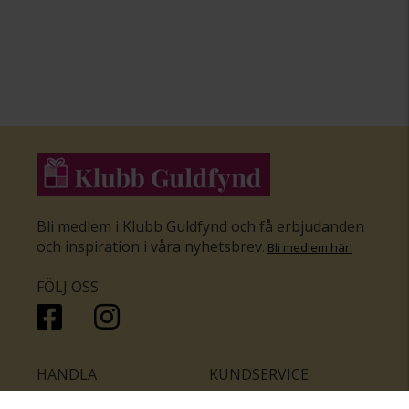
Bli medlem i Klubb Guldfynd och få erbjudanden
och inspiration i våra nyhetsbrev
.
Bli medlem här
!
FÖLJ OSS
HANDLA
KUNDSERVICE