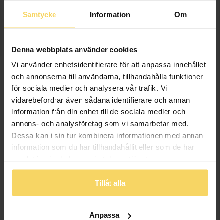
smycken i återvunnen metall. Gäller t.o.m. 1/9 2026.
Samtycke
Information
Om
Presentinslagning
+
29:-
Denna webbplats använder cookies
LÄGG I VARUKORGEN
Vi använder enhetsidentifierare för att anpassa innehållet
och annonserna till användarna, tillhandahålla funktioner
Lagervara - Leveranstid 2-5 arbetsdagar. Öppet köp i 30 dagar vid
för sociala medier och analysera vår trafik. Vi
onlineköp.
vidarebefordrar även sådana identifierare och annan
information från din enhet till de sociala medier och
Info
annons- och analysföretag som vi samarbetar med.
Dessa kan i sin tur kombinera informationen med annan
Varumärke
Guldfynd
information som du har tillhandahållit eller som de har
samlat in när du har använt deras tjänster.
Tillåt alla
ANDRA KÖPTE ÄVEN
Anpassa