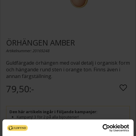
ÖRHÄNGEN AMBER
Artikelnummer: 20169248
Guldfärgade örhängen med oval detalj i organisk form
och hängande rund sten i orange ton. Finns även i
annan färgställning.
79,50:-
Den här artikeln ingår i följande kampanjer:
Kampanj! 3 för 2 på alla bijouterier!
Erbjudandet gäller på ordinarie pris och kan ej kombineras
med andra erbjudanden. Du får det billigaste smycket på
köpet. Gäller ej Guldfynd by Carola, Rosa bandet eller