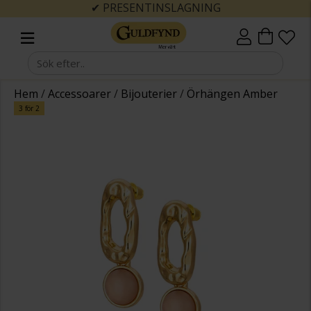
✔ PRESENTINSLAGNING
Hem
/
Accessoarer
/
Bijouterier
/
Örhängen Amber
3 för 2