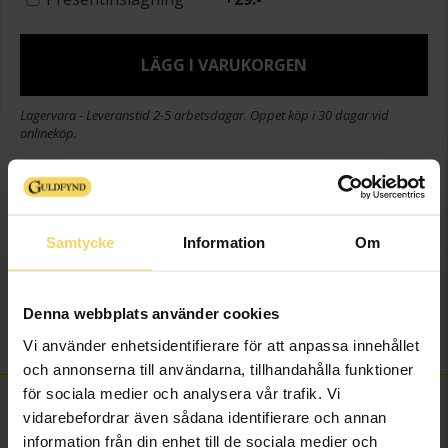
LÄGG I VARUKORGEN
Lagervara - Leveranstid 2-5 arbetsdagar. Öppet köp i 30 dagar vid
onlineköp.
Info
Bredd ca (mm)
4
Samtycke
Information
Om
Längd ca (cm)
3,5
Varumärke
MOOD Glam
Material
Silver,Guldpläterat
Denna webbplats använder cookies
Sten/Pärla
Kristall
Vi använder enhetsidentifierare för att anpassa innehållet
och annonserna till användarna, tillhandahålla funktioner
för sociala medier och analysera vår trafik. Vi
FINNS OCKSÅ SOM
vidarebefordrar även sådana identifierare och annan
information från din enhet till de sociala medier och