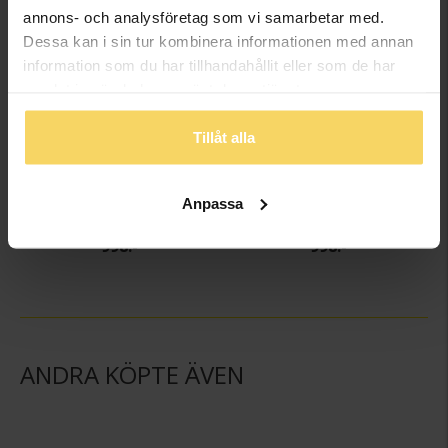
annons- och analysföretag som vi samarbetar med.
Dessa kan i sin tur kombinera informationen med annan
information som du har tillhandahållit eller som de har
samlat in när du har använt deras tjänster.
Tillåt alla
Halsband i äkta silver
Armband i äkta silver
Anpassa
MOOD GLAM
MOOD GLAM
998:-
998:-
ANDRA KÖPTE ÄVEN