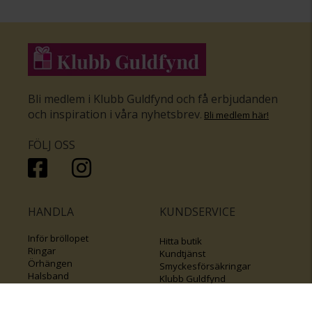
Bli medlem i Klubb Guldfynd och få erbjudanden
och inspiration i våra nyhetsbrev
.
Bli medlem här
!
FÖLJ OSS
HANDLA
KUNDSERVICE
Inför bröllopet
Hitta butik
Ringar
Kundtjänst
Örhängen
Smyckesförsäkringar
Halsband
Klubb Guldfynd
Armband
Sälj ditt byrålådsguld
Smycken med kors
Kontakta oss