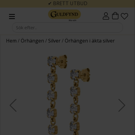
✔ BRETT UTBUD
Hem
/
Örhängen
/
Silver
/
Örhängen i äkta silver