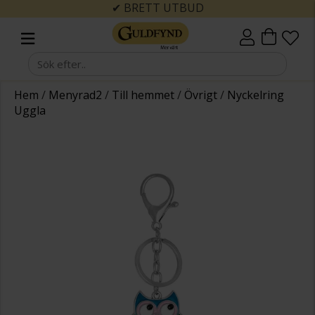
✔ BRETT UTBUD
Hem
/
Menyrad2
/
Till hemmet
/
Övrigt
/
Nyckelring
Uggla