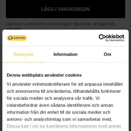
LÄGG I VARUKORGEN
Lagervara - Leveranstid 2-5 arbetsdagar. Öppet köp i 30 dagar vid
onlineköp.
Info
Samtycke
Information
Om
Varumärke
Guldfynd
Material
Metall
Denna webbplats använder cookies
Vi använder enhetsidentifierare för att anpassa innehållet
FINNS OCKSÅ SOM
och annonserna till användarna, tillhandahålla funktioner
för sociala medier och analysera vår trafik. Vi
Rosa Bandet
vidarebefordrar även sådana identifierare och annan
information från din enhet till de sociala medier och
annons- och analysföretag som vi samarbetar med.
Dessa kan i sin tur kombinera informationen med annan