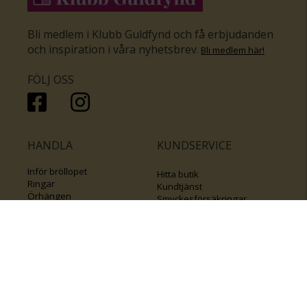
Bli medlem i Klubb Guldfynd och få erbjudanden
och inspiration i våra nyhetsbrev
.
Bli medlem här
!
FÖLJ OSS
HANDLA
KUNDSERVICE
Inför bröllopet
Hitta butik
Ringar
Kundtjänst
Örhängen
Smyckesförsäkringar
Halsband
Klubb Guldfynd
Armband
Sälj ditt byrålådsguld
Smycken med kors
Kontakta oss
Varumärken
Guide för kedjor
Presentkort
KOLLA ÄVEN IN
FÖRETAGSINFO