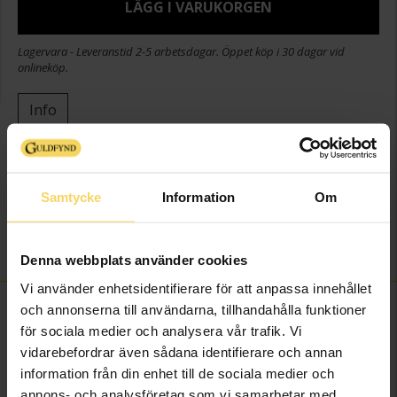
LÄGG I VARUKORGEN
Lagervara - Leveranstid 2-5 arbetsdagar. Öppet köp i 30 dagar vid
onlineköp.
Info
Höjd ca (cm)
4,3
Längd ca (cm)
10
Samtycke
Information
Om
Varumärke
Guldfynd
Material
Zink alloy
Detaljer
Graverbar
Denna webbplats använder cookies
Vi använder enhetsidentifierare för att anpassa innehållet
FINNS OCKSÅ SOM
och annonserna till användarna, tillhandahålla funktioner
för sociala medier och analysera vår trafik. Vi
vidarebefordrar även sådana identifierare och annan
Klubbpris
information från din enhet till de sociala medier och
annons- och analysföretag som vi samarbetar med.