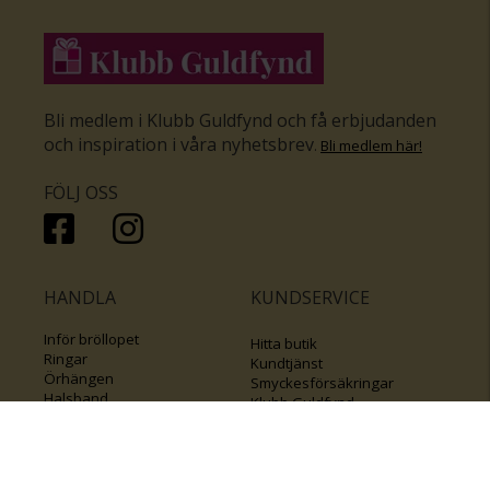
Bli medlem i Klubb Guldfynd och få erbjudanden
och inspiration i våra nyhetsbrev
.
Bli medlem här
!
FÖLJ OSS
HANDLA
KUNDSERVICE
Inför bröllopet
Hitta butik
Ringar
Kundtjänst
Örhängen
Smyckesförsäkringar
Halsband
Klubb Guldfynd
Armband
Sälj ditt byrålådsguld
Smycken med kors
Kontakta oss
Varumärken
Guide för kedjor
Presentkort