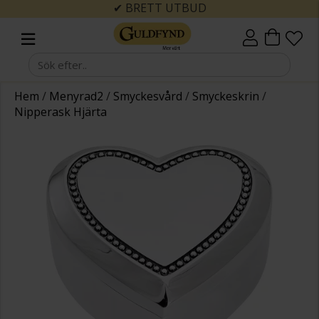
✔ BRETT UTBUD
Hem
/
Menyrad2
/
Smyckesvård
/
Smyckeskrin
/
Nipperask Hjärta