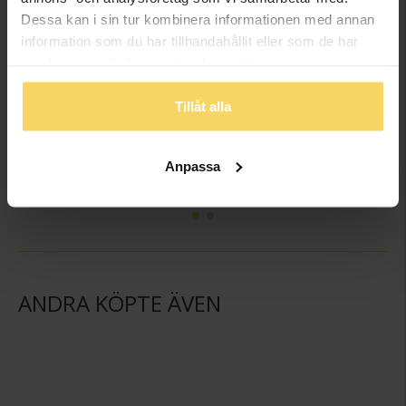
Dessa kan i sin tur kombinera informationen med annan
information som du har tillhandahållit eller som de har
samlat in när du har använt deras tjänster.
Tillåt alla
Ask hjärta
Ask fjäril
GULDFYND
GULDFYND
Anpassa
179:-
149:-
229:-
179:-
ANDRA KÖPTE ÄVEN