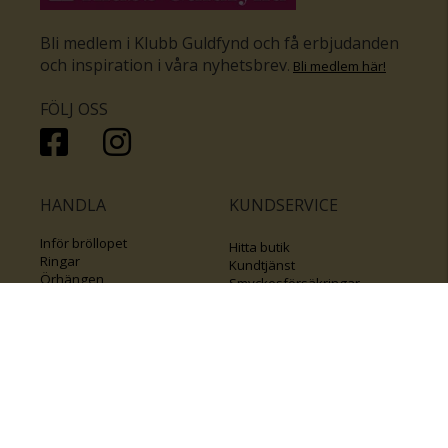
Bli medlem i Klubb Guldfynd och få erbjudanden
och inspiration i våra nyhetsbrev
.
Bli medlem här
!
FÖLJ OSS
HANDLA
KUNDSERVICE
Inför bröllopet
Hitta butik
Ringar
Kundtjänst
Örhängen
Smyckesförsäkringar
Halsband
Klubb Guldfynd
Armband
Sälj ditt byrålådsguld
Smycken med kors
Kontakta oss
Varumärken
Guide för kedjor
Presentkort
KOLLA ÄVEN IN
FÖRETAGSINFO