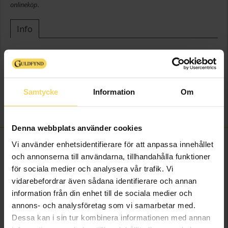
onlineköp.
Info
Bredd ca (mm)
13,0
Höjd ca (mm)
2,0
Längd ca (cm)
17,0
Samtycke
Information
Om
Varumärke
Guldfynd
Material
Silver
Denna webbplats använder cookies
FINNS OCKSÅ SOM
Vi använder enhetsidentifierare för att anpassa innehållet
och annonserna till användarna, tillhandahålla funktioner
för sociala medier och analysera vår trafik. Vi
vidarebefordrar även sådana identifierare och annan
information från din enhet till de sociala medier och
annons- och analysföretag som vi samarbetar med.
Dessa kan i sin tur kombinera informationen med annan