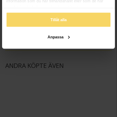
information som du har tillhandahållit eller som de har
samlat in när du har använt deras tjänster.
Slipshållare i äkta silver
Manschettknappar i äkta silver
Tillåt alla
GULDFYND
GULDFYND
798:-
1 198:-
Anpassa
ANDRA KÖPTE ÄVEN