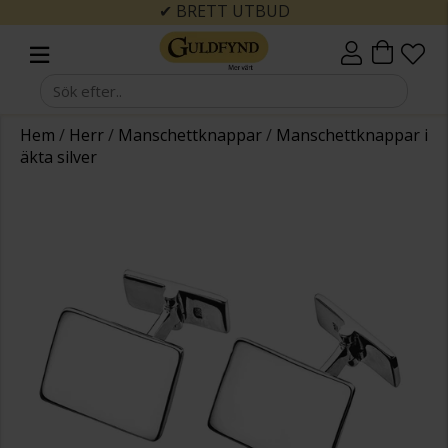
✔ BRETT UTBUD
Hem
/
Herr
/
Manschettknappar
/
Manschettknappar i
äkta silver