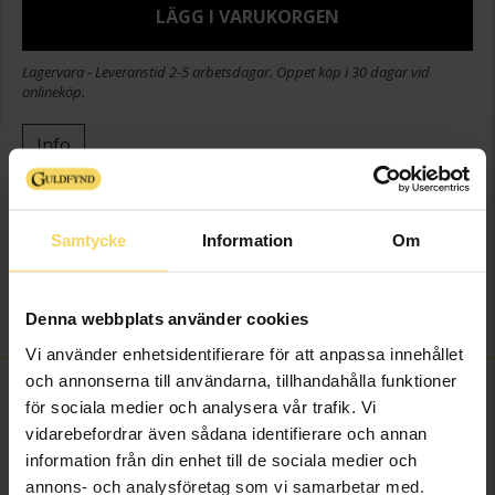
LÄGG I VARUKORGEN
Lagervara - Leveranstid 2-5 arbetsdagar. Öppet köp i 30 dagar vid
onlineköp.
Info
Bredd ca (mm)
8,3
Höjd ca (mm)
13,5
Samtycke
Information
Om
Varumärke
Guldfynd
Material
Silver
Sten/Pärla
Syntetisk sten
Denna webbplats använder cookies
Vi använder enhetsidentifierare för att anpassa innehållet
och annonserna till användarna, tillhandahålla funktioner
FINNS OCKSÅ SOM
för sociala medier och analysera vår trafik. Vi
vidarebefordrar även sådana identifierare och annan
information från din enhet till de sociala medier och
annons- och analysföretag som vi samarbetar med.