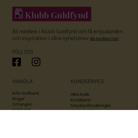
Bli medlem i Klubb Guldfynd och få erbjudanden
och inspiration i våra nyhetsbrev
.
Bli medlem här
!
FÖLJ OSS
HANDLA
KUNDSERVICE
Inför bröllopet
Hitta butik
Ringar
Kundtjänst
Örhängen
Smyckesförsäkringar
Halsband
Klubb Guldfynd
Armband
Sälj ditt byrålådsguld
Smycken med kors
Kontakta oss
Varumärken
Guide för kedjor
Presentkort