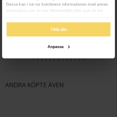
Dessa kan i sin tur kombinera informationen med annan
information som du har tillhandahållit eller som de har
samlat in när du har använt deras tjänster.
Tillåt alla
Kedja i äkta silver 40 cm
Kedja i äkta silver 42 cm
GULDFYND
GULDFYND
Anpassa
249:-
259:-
ANDRA KÖPTE ÄVEN