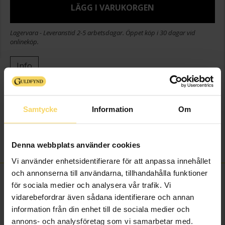
LÄGG I VARUKORGEN
Lagervara - Leveranstid 2-5 arbetsdagar. Öppet köp i 30 dagar vid
onlineköp.
Info
Bredd ca (mm)
8,3
Höjd ca (mm)
13,5
Samtycke
Information
Om
Varumärke
Guldfynd
Material
Silver
Sten/Pärla
Syntetisk sten
Denna webbplats använder cookies
Vi använder enhetsidentifierare för att anpassa innehållet
och annonserna till användarna, tillhandahålla funktioner
FINNS OCKSÅ SOM
för sociala medier och analysera vår trafik. Vi
vidarebefordrar även sådana identifierare och annan
information från din enhet till de sociala medier och
annons- och analysföretag som vi samarbetar med.