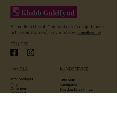
Bli medlem i Klubb Guldfynd och få erbjudanden
och inspiration i våra nyhetsbrev
.
Bli medlem här
!
FÖLJ OSS
HANDLA
KUNDSERVICE
Inför bröllopet
Hitta butik
Ringar
Kundtjänst
Örhängen
Smyckesförsäkringar
Halsband
Klubb Guldfynd
Armband
Sälj ditt byrålådsguld
Smycken med kors
Kontakta oss
Varumärken
Guide för kedjor
Presentkort