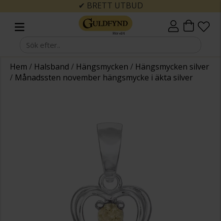
✔ BRETT UTBUD
Hem
/
Halsband
/
Hängsmycken
/
Hängsmycken silver
/
Månadssten november hängsmycke i äkta silver