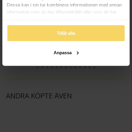
Dessa kan i sin tur kombinera informationen med annan
information som du har tillhandahållit eller som de har
samlat in när du har använt deras tjänster.
Tillåt alla
Kedja i äkta silver 40 cm
Kedja i äkta silver 42 cm
GULDFYND
GULDFYND
Anpassa
249:-
259:-
ANDRA KÖPTE ÄVEN