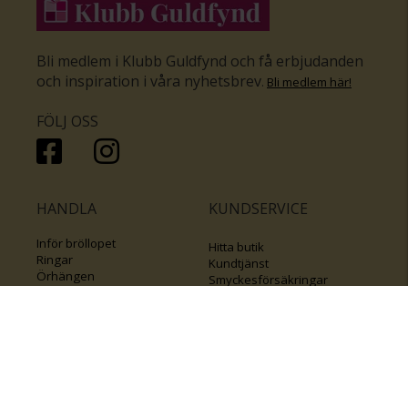
Bli medlem i Klubb Guldfynd och få erbjudanden
och inspiration i våra nyhetsbrev
.
Bli medlem här
!
FÖLJ OSS
HANDLA
KUNDSERVICE
Inför bröllopet
Hitta butik
Ringar
Kundtjänst
Örhängen
Smyckesförsäkringar
Halsband
Klubb Guldfynd
Armband
Sälj ditt byrålådsguld
Smycken med kors
Kontakta oss
Varumärken
Guide för kedjor
Presentkort
KOLLA ÄVEN IN
FÖRETAGSINFO