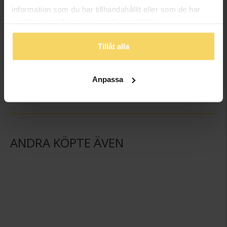
information som du har tillhandahållit eller som de har
samlat in när du har använt deras tjänster.
Tillåt alla
Ljushållare Ängel med bok
Ljushållare Ängel Aftonbön
GULDFYND
GULDFYND
79,50:-
79,50:-
Anpassa
ANDRA KÖPTE ÄVEN