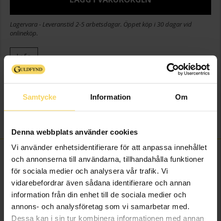
Lagervara - Leveranstid 2-5 arbetsdagar. Öppet köp i 30 dagar vid
onlineköp.
Info
Diameter ca (cm)
10
Höjd ca (cm)
4,2
Samtycke
Information
Om
Varumärke
Guldfynd
Material
Glas
Denna webbplats använder cookies
Vi använder enhetsidentifierare för att anpassa innehållet
FINNS OCKSÅ SOM
och annonserna till användarna, tillhandahålla funktioner
för sociala medier och analysera vår trafik. Vi
vidarebefordrar även sådana identifierare och annan
information från din enhet till de sociala medier och
annons- och analysföretag som vi samarbetar med.
Dessa kan i sin tur kombinera informationen med annan