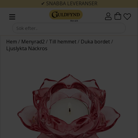
✔ SNABBA LEVERANSER
Hem
/
Menyrad2
/
Till hemmet
/
Duka bordet
/
Ljuslykta Näckros