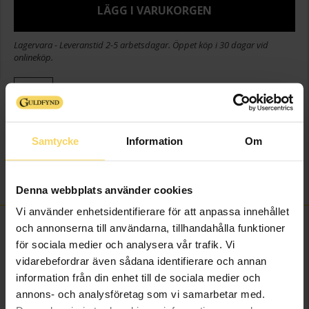
LÄGG I VARUKORGEN
Lagervara - Leveranstid 2-5 arbetsdagar. Öppet köp i 30 dagar vid
onlineköp.
Info
Diameter ca (cm)
3
Samtycke
Information
Om
Höjd ca (cm)
5
Varumärke
Guldfynd
Material
Kristall
Denna webbplats använder cookies
Vi använder enhetsidentifierare för att anpassa innehållet
FINNS OCKSÅ SOM
och annonserna till användarna, tillhandahålla funktioner
för sociala medier och analysera vår trafik. Vi
vidarebefordrar även sådana identifierare och annan
information från din enhet till de sociala medier och
annons- och analysföretag som vi samarbetar med.