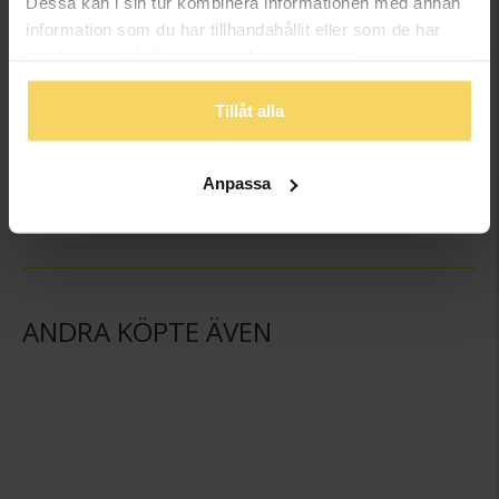
Dessa kan i sin tur kombinera informationen med annan
information som du har tillhandahållit eller som de har
samlat in när du har använt deras tjänster.
Tillåt alla
Ljusstake Kristall
Ljusstake Kristall
GULDFYND
GULDFYND
Anpassa
249:-
298:-
ANDRA KÖPTE ÄVEN