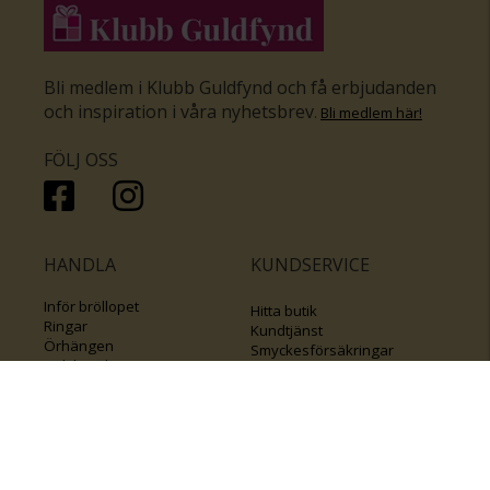
Bli medlem i Klubb Guldfynd och få erbjudanden
och inspiration i våra nyhetsbrev
.
Bli medlem här
!
FÖLJ OSS
HANDLA
KUNDSERVICE
Inför bröllopet
Hitta butik
Ringar
Kundtjänst
Örhängen
Smyckesförsäkringar
Halsband
Klubb Guldfynd
Armband
Sälj ditt byrålådsguld
Smycken med kors
Kontakta oss
Varumärken
Guide för kedjor
Presentkort