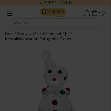
✔ BRETT UTBUD
Hem
/
Menyrad2
/
Till hemmet
/
Jul
/
Kristalldekoration Snögubbe Clown