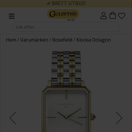
✔ BRETT UTBUD
Hem
/
Varumärken
/
Rosefield
/
Klocka Octagon