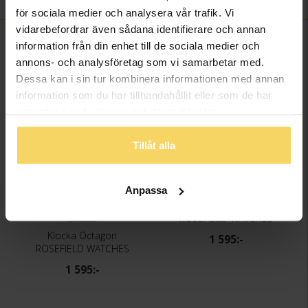
för sociala medier och analysera vår trafik. Vi
vidarebefordrar även sådana identifierare och annan
FINNS OCKSÅ SOM
information från din enhet till de sociala medier och
annons- och analysföretag som vi samarbetar med.
Dessa kan i sin tur kombinera informationen med annan
information som du har tillhandahållit eller som de har
samlat in när du har använt deras tjänster.
Tillåt alla
Anpassa
Klocka Octagon
ROSEFIELD WATCHES
Klocka Octagon
1 595:-
ROSEFIELD WATCHES
1 595:-