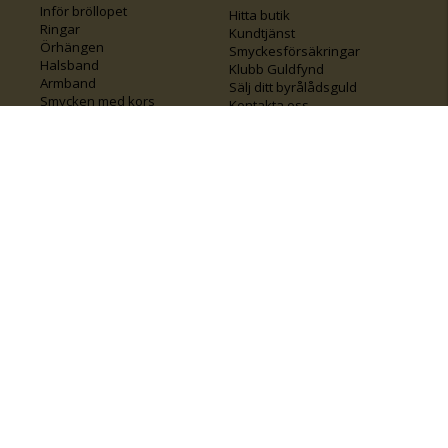
Inför bröllopet
Hitta butik
Ringar
Kundtjänst
Örhängen
Smyckesförsäkringar
Halsband
Klubb Guldfynd
Armband
Sälj ditt byrålådsguld
Smycken med kors
Kontakta oss
Varumärken
Guide för kedjor
Presentkort
KOLLA ÄVEN IN
FÖRETAGSINFO
Om Guldfynd
Våra tävlingar
Vårt företagsansvar
Rosa Bandet
Integritetspolicy
BingoLotto
Jobba hos Guldfynd
Guldlotten
Affiliates
Graverbara artiklar
Guldfynd sponsrar
Öronhåltagning
Inspiration
Vi
💛 Återvunnet