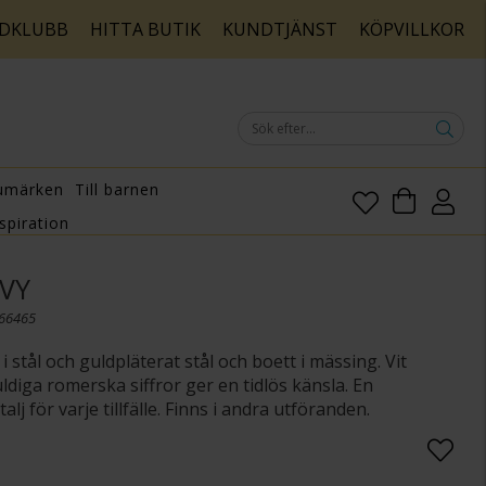
DKLUBB
HITTA BUTIK
KUNDTJÄNST
KÖPVILLKOR
umärken
Till barnen
spiration
IVY
166465
i stål och guldpläterat stål och boett i mässing. Vit
ldiga romerska siffror ger en tidlös känsla. En
alj för varje tillfälle. Finns i andra utföranden.