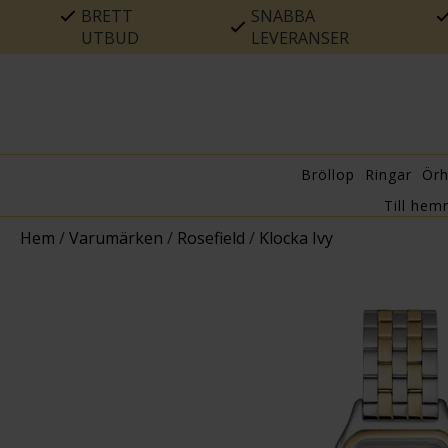
BRETT
SNABBA
UTBUD
LEVERANSER
Bröllop
Ringar
Ör
Till hem
Hem
/
Varumärken
/
Rosefield
/
Klocka Ivy