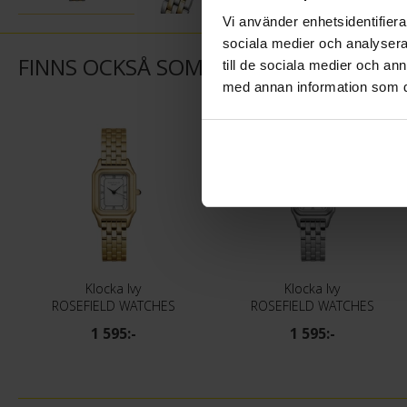
Vi använder enhetsidentifierar
sociala medier och analysera 
FINNS OCKSÅ SOM
till de sociala medier och a
med annan information som du 
Klocka Ivy
Klocka Ivy
ROSEFIELD WATCHES
ROSEFIELD WATCHES
1 595:-
1 595:-