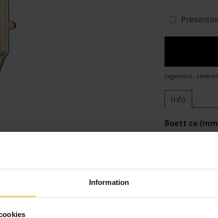
Presentin
Lagervara - Leveran
Info
Boett ca (mm
Varumärke
Material
Information
cookies