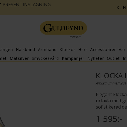
PRESENTINSLAGNING
KUN
hängen
Halsband
Armband
Klockor
Herr
Accessoarer
Var
met
Matsilver
Smyckesvård
Kampanjer
Nyheter
Outlet
In
KLOCKA 
Artikelnummer: 20
Elegant klocka 
urtavla med gu
sofistikerad det
1 595:-