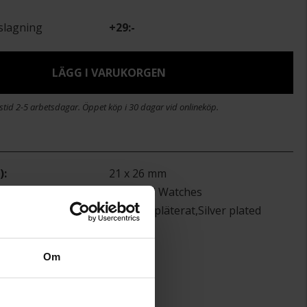
slagning
+
29:-
LÄGG I VARUKORGEN
stid 2-5 arbetsdagar. Öppet köp i 30 dagar vid onlineköp.
)
21 x 26 mm
Rosefield Watches
Stål,Guldpläterat,Silver plated
Om