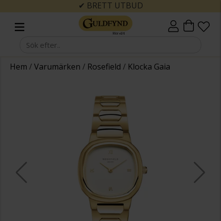
✔ BRETT UTBUD
Hem
/
Varumärken
/
Rosefield
/
Klocka Gaia