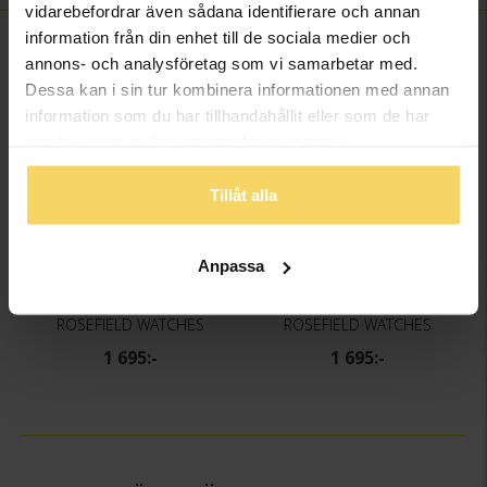
vidarebefordrar även sådana identifierare och annan
information från din enhet till de sociala medier och
FINNS OCKSÅ SOM
annons- och analysföretag som vi samarbetar med.
Dessa kan i sin tur kombinera informationen med annan
information som du har tillhandahållit eller som de har
samlat in när du har använt deras tjänster.
Tillåt alla
Anpassa
Klocka Gaia
Klocka Gaia XS
ROSEFIELD WATCHES
ROSEFIELD WATCHES
1 695:-
1 695:-