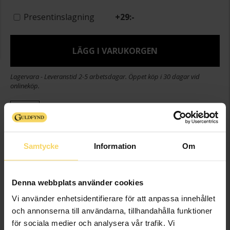
Presentinslagning
+
29:-
LÄGG I VARUKORGEN
Lagervara - Leveranstid 2-5 arbetsdagar. Öppet köp i 30 dagar vid
onlineköp.
Info
Boett ca (mm)
30 x 30 mm
Samtycke
Information
Om
Varumärke
Rosefield Watches
Modell
Gaia
Material
Stål,Guldpläterat
Denna webbplats använder cookies
Boett i guldpläterad
Detaljer
Vi använder enhetsidentifierare för att anpassa innehållet
mässing
och annonserna till användarna, tillhandahålla funktioner
Vattentäthet
3 ATM (30M)
för sociala medier och analysera vår trafik. Vi